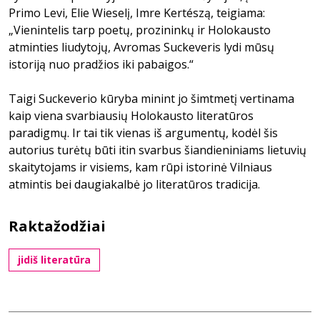
Primo Levi, Elie Wieselį, Imre Kertészą, teigiama:
„Vienintelis tarp poetų, prozininkų ir Holokausto
atminties liudytojų, Avromas Suckeveris lydi mūsų
istoriją nuo pradžios iki pabaigos.“
Taigi Suckeverio kūryba minint jo šimtmetį vertinama
kaip viena svarbiausių Holokausto literatūros
paradigmų. Ir tai tik vienas iš argumentų, kodėl šis
autorius turėtų būti itin svarbus šiandieniniams lietuvių
skaitytojams ir visiems, kam rūpi istorinė Vilniaus
atmintis bei daugiakalbė jo literatūros tradicija.
Raktažodžiai
jidiš literatūra