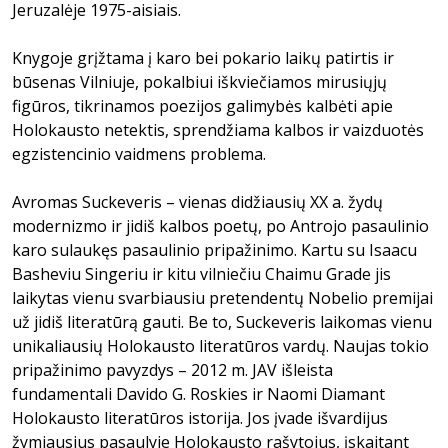
Jeruzalėje 1975-aisiais.
Knygoje grįžtama į karo bei pokario laikų patirtis ir
būsenas Vilniuje, pokalbiui iškviečiamos mirusiųjų
figūros, tikrinamos poezijos galimybės kalbėti apie
Holokausto netektis, sprendžiama kalbos ir vaizduotės
egzistencinio vaidmens problema.
Avromas Suckeveris – vienas didžiausių XX a. žydų
modernizmo ir jidiš kalbos poetų, po Antrojo pasaulinio
karo sulaukęs pasaulinio pripažinimo. Kartu su Isaacu
Basheviu Singeriu ir kitu vilniečiu Chaimu Grade jis
laikytas vienu svarbiausiu pretendentų Nobelio premijai
už jidiš literatūrą gauti. Be to, Suckeveris laikomas vienu
unikaliausių Holokausto literatūros vardų. Naujas tokio
pripažinimo pavyzdys – 2012 m. JAV išleista
fundamentali Davido G. Roskies ir Naomi Diamant
Holokausto literatūros istorija. Jos įvade išvardijus
žymiausius pasaulyje Holokausto rašytojus, įskaitant