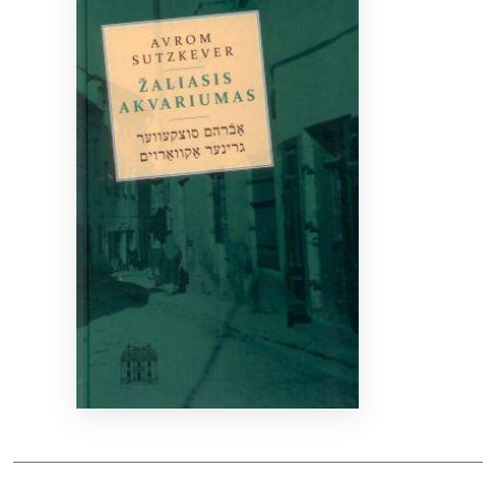
Bibliotekoms
D.U.K.
+370 667 80 541
info@elvislab.lt