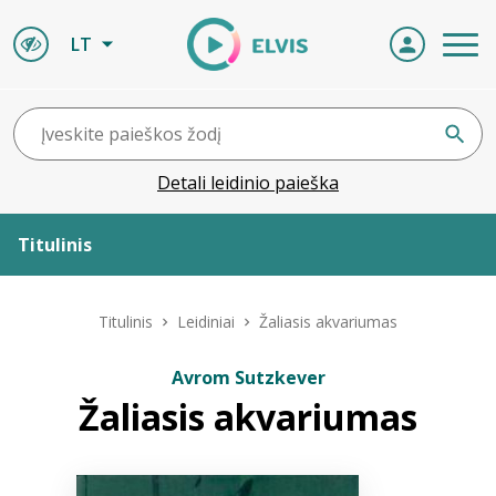
LT
Detali leidinio paieška
Titulinis
Apie ELVIS
Titulinis
Leidiniai
Žaliasis akvariumas
Leidiniai
Avrom Sutzkever
Žaliasis akvariumas
ELVIS atvyksta
Naujienos