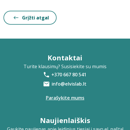
Grįžti atgal
Kontaktai
Turite klausimų? Susisiekite su mumis
+370 667 80 541
info@elvislab.lt
Parašykite mums
Naujienlaiškis
Gaukite naujienas apie leidinius tiesiai į savo el. paštą!