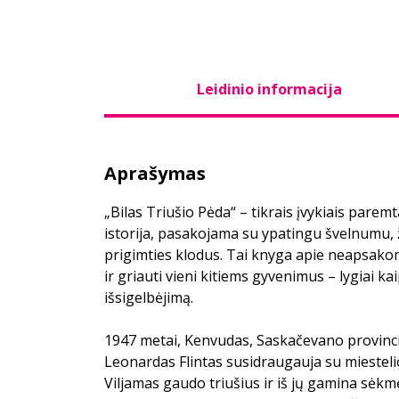
Leidinio informacija
Aprašymas
„Bilas Triušio Pėda“ – tikrais įvykiais pare
istorija, pasakojama su ypatingu švelnumu, 
prigimties klodus. Tai knyga apie neapsakom
ir griauti vieni kitiems gyvenimus – lygiai ka
išsigelbėjimą.
1947 metai, Kenvudas, Saskačevano provinci
Leonardas Flintas susidraugauja su miesteli
Viljamas gaudo triušius ir iš jų gamina sėkm