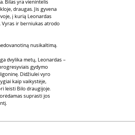
. Bilas yra vienintelis
loje, draugas. Jis gyvena
voje, į kurią Leonardas
. Vyras ir berniukas atrodo
nedovanotiną nusikaltimą.
ga dvylika metų, Leonardas –
 į progresyviais gydymo
igoninę. Didžiulei vyro
ygiai kaip vaikystėje,
leisti Bilo draugijoje.
Norėdamas suprasti jos
ntį.