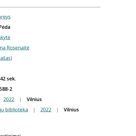
reys
 Pėda
akytė
 Ina Rosenaitė
rašas)
 42 sek.
588-2
2022
|
Vilnius
jų biblioteka
|
2022
|
Vilnius