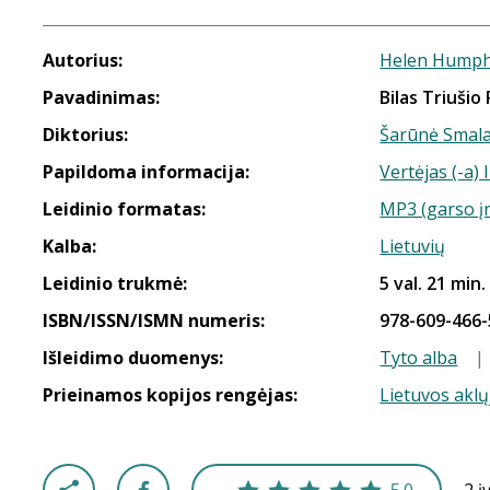
Autorius:
Helen Humph
Pavadinimas:
Bilas Triušio
Diktorius:
Šarūnė Smal
Papildoma informacija:
Vertėjas (-a)
Leidinio formatas:
MP3 (garso į
Kalba:
Lietuvių
Leidinio trukmė:
5 val. 21 min.
ISBN/ISSN/ISMN numeris:
978-609-466-
Išleidimo duomenys:
Tyto alba
|
Prieinamos kopijos rengėjas:
Lietuvos aklų