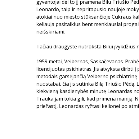
gyventojai dėl to jį pramena Bilu Triušio Pėda
Leonardo, taip ir nepritapusio naujoje mokyk
atokiai nuo miesto stūksančioje Cukraus kal
keliauja pasitaikius bent menkiausiai progai
neišskiriami.
Tačiau draugystė nutrūksta Bilui įvykdžius 
1959 metai, Veibernas, Saskačevanas. Prabė
licencijuotas psichiatras. Jis atvyksta dirbti
metodais garsėjančią Veiberno psichiatrinę l
nuostabai, čia jis sutinka Bilą Triušio Pėdą. L
kiekvieną kasdienybės minutę Leonardas nori 
Trauka jam tokia gili, kad primena maniją. 
priežastį, Leonardas ryžtasi kelionei po atmi