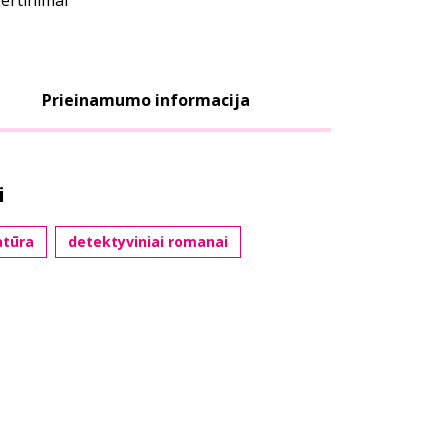
vertinimai
Prieinamumo informacija
i
atūra
detektyviniai romanai