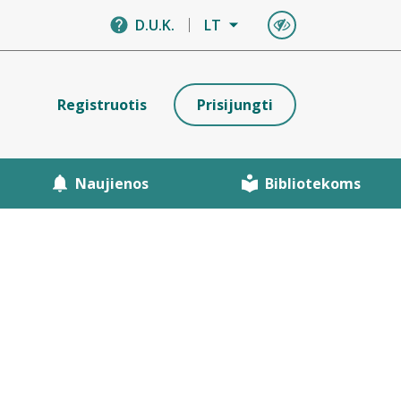
D.U.K.
LT
Registruotis
Prisijungti
Naujienos
Bibliotekoms