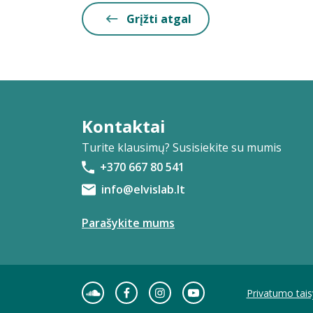
Grįžti atgal
Kontaktai
Turite klausimų? Susisiekite su mumis
+370 667 80 541
info@elvislab.lt
Parašykite mums
Privatumo tais