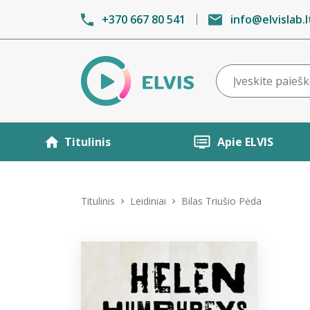
+370 667 80 541
info@elvislab.l
Titulinis
Apie ELVIS
Titulinis
Leidiniai
Bilas Triušio Pėda