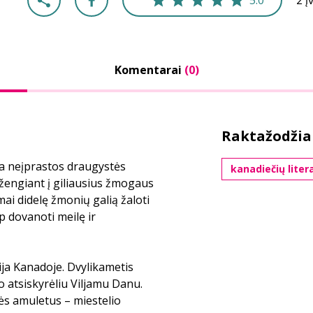
5.0
2 į
Komentarai
(0)
Raktažodžia
mta neįprastos draugystės
kanadiečių liter
žengiant į giliausius žmogaus
ai didelę žmonių galią žaloti
ip dovanoti meilę ir
ja Kanadoje. Dvylikametis
o atsiskyrėliu Viljamu Danu.
ės amuletus – miestelio