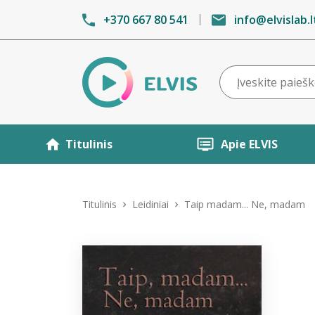
+370 667 80 541
info@elvislab.l
Titulinis
Apie ELVIS
Titulinis
Leidiniai
Taip madam... Ne, madam