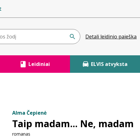
t
Detali leidinio paieška
Leidiniai
ELVIS atvyksta
Alma Čepienė
Taip madam... Ne, madam
romanas