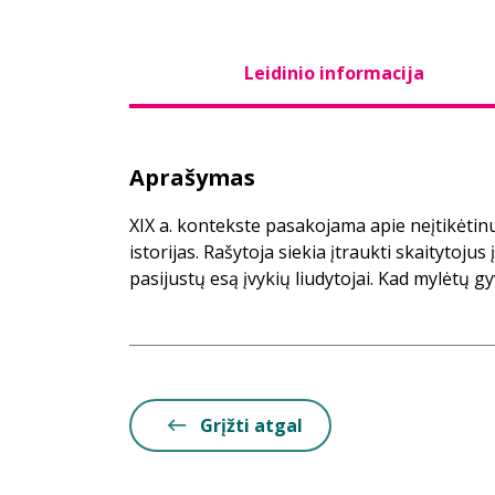
Leidinio informacija
Aprašymas
XIX a. kontekste pasakojama apie neįtikėtinu
istorijas. Rašytoja siekia įtraukti skaitytojus
pasijustų esą įvykių liudytojai. Kad mylėtų gy
Grįžti atgal