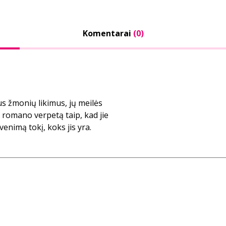
Komentarai
(0)
s žmonių likimus, jų meilės
 į romano verpetą taip, kad jie
venimą tokį, koks jis yra.