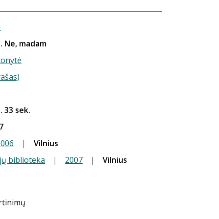
ė
.. Ne, madam
tonytė
rašas)
. 33 sek.
7
2006
|
Vilnius
jų biblioteka
|
2007
|
Vilnius
ertinimų