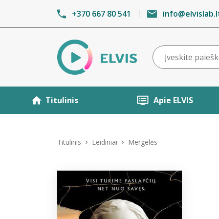
+370 667 80 541
info@elvislab.l
Titulinis
Apie ELVIS
Titulinis
Leidiniai
Mergelės