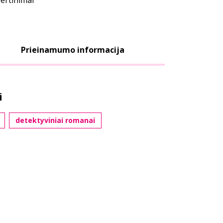
vertinimai
Prieinamumo informacija
i
detektyviniai romanai