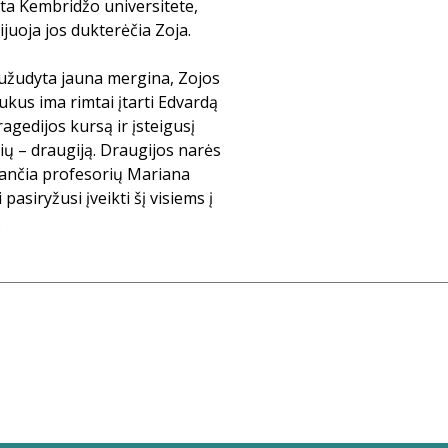
ksta Kembridžo universitete,
juoja jos dukterėčia Zoja.
užudyta jauna mergina, Zojos
kus ima rimtai įtarti Edvardą
agedijos kursą ir įsteigusį
ių – draugiją. Draugijos narės
nančia profesorių Mariana
i pasiryžusi įveikti šį visiems į
.