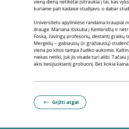
vieną dieną netikėtai įsitraukia į tai, kas vy
kuriame pati kadaise studijavo, o dabar studi
Universiteto apylinkėse randama kraupiai n
draugė. Mariana išskuba į Kembridžą ir netru
Foską, žavingą profesorių, dėstantį graikų tr
Mergelių – gabiausių (ir gražiausių) studenč
viena po kitos tampa žudiko aukomis. Kalti
niekas netiki, juk jis visada turi alibi. Tačiau j
akis besijuokiantį grobuonį. Bet kokia kaina
Grįžti atgal