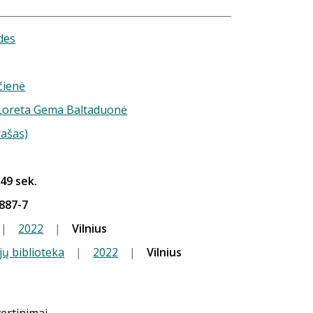
des
ičienė
) Loreta Gema Baltaduonė
rašas)
 49 sek.
887-7
|
2022
|
Vilnius
jų biblioteka
|
2022
|
Vilnius