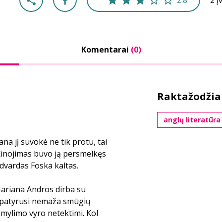
2.8
2 į
Komentarai
(0)
Raktažodžia
anglų literatūra
na jį suvokė ne tik protu, tai
. Žinojimas buvo ją persmelkęs
 Edvardas Foska kaltas.
ariana Andros dirba su
 patyrusi nemaža smūgių
 mylimo vyro netektimi. Kol