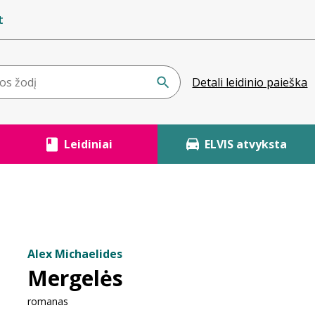
t
Detali leidinio paieška
Leidiniai
ELVIS atvyksta
Alex Michaelides
Mergelės
romanas