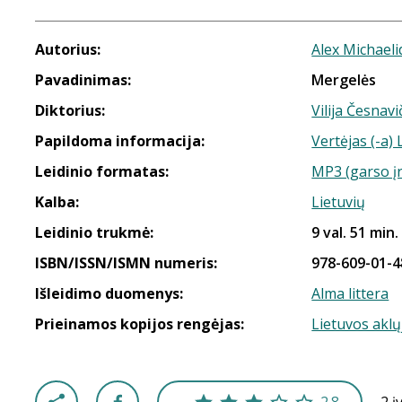
Autorius:
Alex Michaeli
Pavadinimas:
Mergelės
Diktorius:
Vilija Česnav
Papildoma informacija:
Vertėjas (-a
Leidinio formatas:
MP3 (garso į
Kalba:
Lietuvių
Leidinio trukmė:
9 val. 51 min.
ISBN/ISSN/ISMN numeris:
978-609-01-4
Išleidimo duomenys:
Alma littera
Prieinamos kopijos rengėjas:
Lietuvos aklų