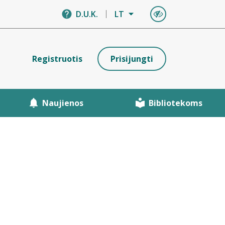
D.U.K.
LT
Registruotis
Prisijungti
Naujienos
Bibliotekoms