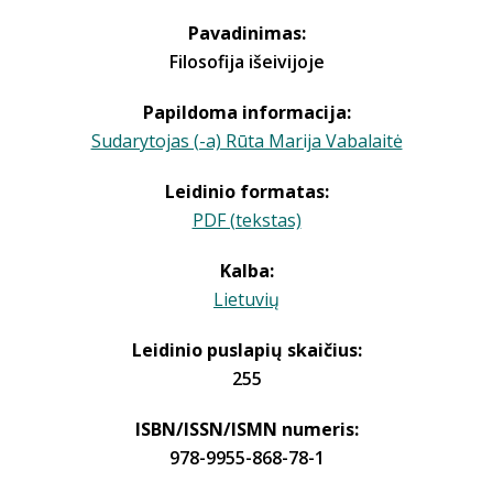
Pavadinimas:
Filosofija išeivijoje
Papildoma informacija:
Sudarytojas (-a) Rūta Marija Vabalaitė
Leidinio formatas:
PDF (tekstas)
Kalba:
Lietuvių
Leidinio puslapių skaičius:
255
ISBN/ISSN/ISMN numeris:
978-9955-868-78-1