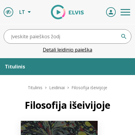
LT
Detali leidinio paieška
Titulinis
Apie ELVIS
Titulinis
Leidiniai
Filosofija išeivijoje
Leidiniai
Filosofija išeivijoje
ELVIS atvyksta
Naujienos