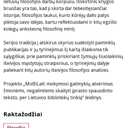
lietuvių filosofijos darbų korpusu. Išskirtinis knygos
bruožas yra tas, kad ji skirta dar tebesitęsiančiai
istorijai, filosofijos laukui, kurio kūrėjų dalis patys
plėtoja savo idėjas, kartu reflektuodami ir kitų egzilio
kolegų ankstesnę filosofinę mintį.
Serijos tradicija į atskirus skyrius sudėstyti paminklų
publikacijas ir jų tyrinėjimus šį kartą išlaikoma tik
sąlygiškai, prie paminklų priskiriant žymiųjų šiuolaikinių
išeivijos mąstytojų straipsnius, o tyrinėjimų dalyje
paliekant kitų autorių išeivijos filosofijos analizes.
Projekto „MoBiLait: mokymosi galimybių atvėrimas
žmonėms, negalintiems skaityti įprasto spausdinto
teksto, per Lietuvos bibliotekų tinklą“ leidinys.
Raktažodžiai
filosofija