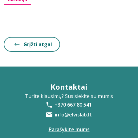
Grįžti atgal
Kontaktai
Turite klausimų? Susisiekite su mumis
+370 667 80 541
info@elvislab.lt
Parašykite mums