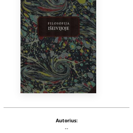
Bibliotekoms
D.U.K.
+370 667 80 541
info@elvislab.lt
Autorius:
--