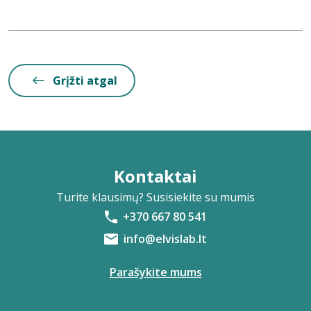
Grįžti atgal
Kontaktai
Turite klausimų? Susisiekite su mumis
+370 667 80 541
info@elvislab.lt
Parašykite mums