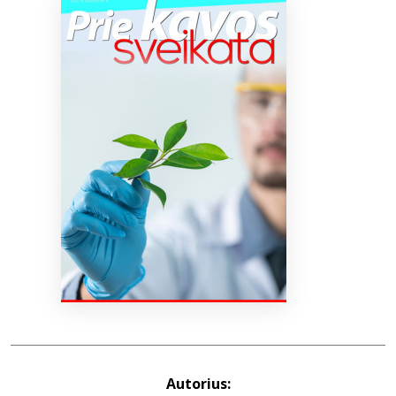
Bibliotekoms
D.U.K.
+370 667 80 541
info@elvislab.lt
Autorius: