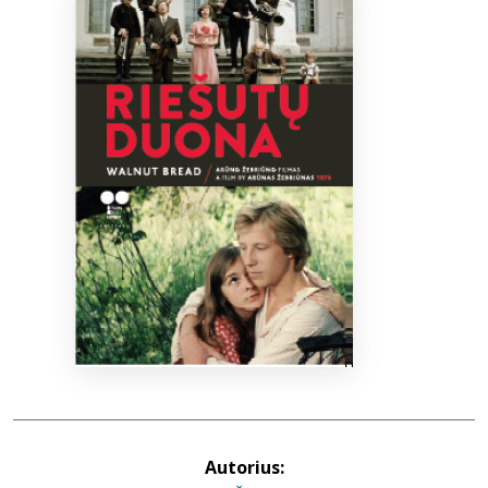
Bibliotekoms
D.U.K.
+370 667 80 541
info@elvislab.lt
Autorius: