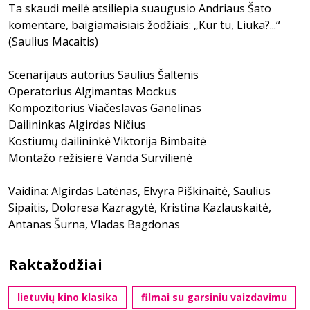
Ta skaudi meilė atsiliepia suaugusio Andriaus Šato
komentare, baigiamaisiais žodžiais: „Kur tu, Liuka?...“
(Saulius Macaitis)
Scenarijaus autorius Saulius Šaltenis
Operatorius Algimantas Mockus
Kompozitorius Viačeslavas Ganelinas
Dailininkas Algirdas Ničius
Kostiumų dailininkė Viktorija Bimbaitė
Montažo režisierė Vanda Survilienė
Vaidina: Algirdas Latėnas, Elvyra Piškinaitė, Saulius
Sipaitis, Doloresa Kazragytė, Kristina Kazlauskaitė,
Antanas Šurna, Vladas Bagdonas
Raktažodžiai
lietuvių kino klasika
filmai su garsiniu vaizdavimu