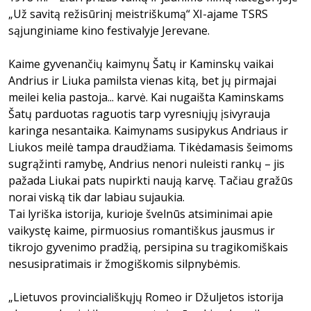
„Už savitą režisūrinį meistriškumą“ XI-ajame TSRS
sąjunginiame kino festivalyje Jerevane.
Kaime gyvenančių kaimynų Šatų ir Kaminskų vaikai
Andrius ir Liuka pamilsta vienas kitą, bet jų pirmajai
meilei kelia pastoja... karvė. Kai nugaišta Kaminskams
Šatų parduotas raguotis tarp vyresniųjų įsivyrauja
karinga nesantaika. Kaimynams susipykus Andriaus ir
Liukos meilė tampa draudžiama. Tikėdamasis šeimoms
sugrąžinti ramybę, Andrius nenori nuleisti rankų – jis
pažada Liukai pats nupirkti naują karvę. Tačiau gražūs
norai viską tik dar labiau sujaukia.
Tai lyriška istorija, kurioje švelnūs atsiminimai apie
vaikystę kaime, pirmuosius romantiškus jausmus ir
tikrojo gyvenimo pradžią, persipina su tragikomiškais
nesusipratimais ir žmogiškomis silpnybėmis.
„Lietuvos provinciališkųjų Romeo ir Džuljetos istorija