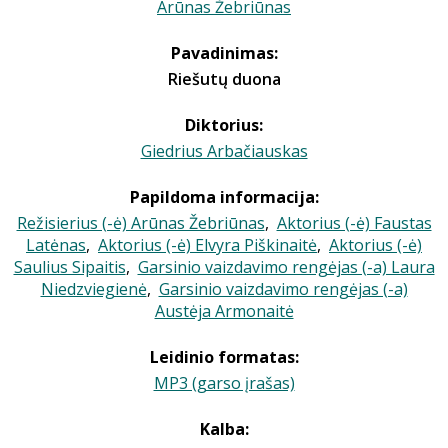
Arūnas Žebriūnas
Pavadinimas:
Riešutų duona
Diktorius:
Giedrius Arbačiauskas
Papildoma informacija:
Režisierius (-ė) Arūnas Žebriūnas
,
Aktorius (-ė) Faustas
Latėnas
,
Aktorius (-ė) Elvyra Piškinaitė
,
Aktorius (-ė)
Saulius Sipaitis
,
Garsinio vaizdavimo rengėjas (-a) Laura
Niedzviegienė
,
Garsinio vaizdavimo rengėjas (-a)
Austėja Armonaitė
Leidinio formatas:
MP3 (garso įrašas)
Kalba: