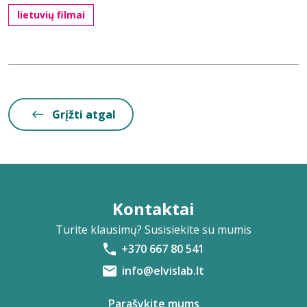
lietuvių filmai
Grįžti atgal
Kontaktai
Turite klausimų? Susisiekite su mumis
+370 667 80 541
info@elvislab.lt
Parašykite mums