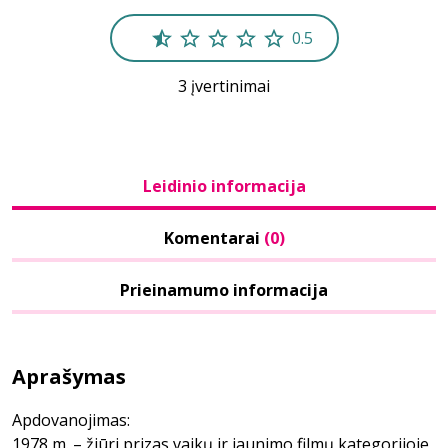
0.5
3 įvertinimai
Leidinio informacija
Komentarai
(0)
Prieinamumo informacija
Aprašymas
Apdovanojimas:
1978 m. – žiūri prizas vaikų ir jaunimo filmų kategorijoje