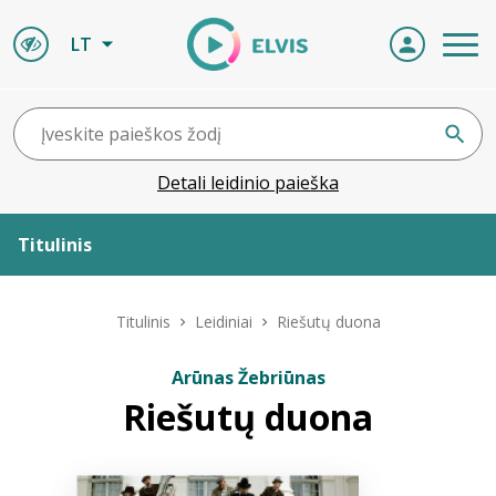
LT
Detali leidinio paieška
Titulinis
Apie ELVIS
Titulinis
Leidiniai
Riešutų duona
Leidiniai
Arūnas Žebriūnas
Riešutų duona
ELVIS atvyksta
Naujienos