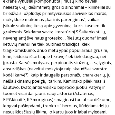
ekrane vykusiai įkomponuota į mūsų kino beveik
neliestą 6-ąjį dešimtmetį: grožio sinonimai – kilimėliai su
briedžiais, užplūdęs primityviausios saviveiklos maras,
mokyklose mokomas „karinis parengimas“, vaikas
įsikalė stalininę tiesą apie gyvenimą, kuris kasdien tik
gražesnis. Sekdama savitą literatūrinį S.Šaltenio stilių,
nevengiantį švelnaus grotesko, „Riešutų duona“ imasi
lietuvių menui ne tiek buitinės tradicijos, kiek
tragikomiškumo, anuo metu ypač populiaraus gruzinų
kine, leidusio ištarti apie tikrovę šiek tiek daugiau, nei
įprasta. Karvės motyvas, perpinantis siužetą, -- sąlyginis,
absurdiškas (neveltui mokytoja taip skaudžiai svarsto:
kodėl karvė?), kaip ir daugelis personažų charakterių, jų
neišaiškinamų poelgių, tarkim, Kaminsko pliekimas iš
šautuvo, kvatojantis visišku bepročio juoku. Patyrę ir
tuomet visai dar jauni, nauji aktoriai (A.Latėnas,
E.Piškinaitė, K.Smoriginas) smaginasi tuo absurdiškumu,
lengvai pašiepdami „trenktus“ herojus, liūdėdami dėl jų
nesusiklosčiusių likimų, o kartu juos ir labai mylėdami.