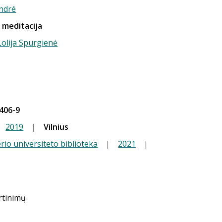
ndré
ų meditacija
 Lolija Spurgienė
406-9
2019
|
Vilnius
io universiteto biblioteka
|
2021
|
ertinimų