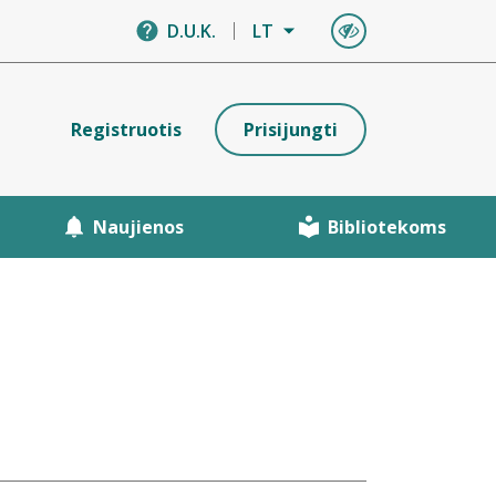
D.U.K.
LT
Registruotis
Prisijungti
Naujienos
Bibliotekoms