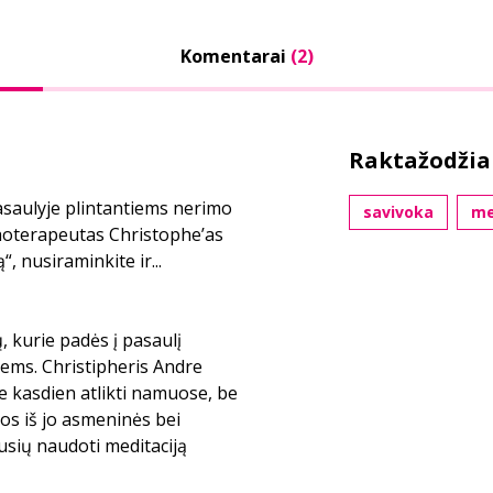
Komentarai
(2)
Raktažodžia
saulyje plintantiems nerimo
savivoka
me
hoterapeutas Christophe’as
, nusiraminkite ir...
 kurie padės į pasaulį
tiems. Christipheris Andre
te kasdien atlikti namuose, be
os iš jo asmeninės bei
musių naudoti meditaciją