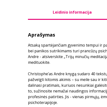
Leidinio informacija
Aprašymas
Atsaką spartėjančiam gyvenimo tempui ir pa
bei panikos sutrikimams turi prancūzų psic
Andre - atsiverskite „Trijų minučių meditaciją“
medituokite.
Christophe’as Andre knygą sudaro 40 tekstų,
pažvelgti kitomis akimis – su meile sau ir ki
dalinasi pratimais, kuriuos nesunkiai galėsi
to, sužinosite nemažai naudingos informacij
profesinės patirties. Jis - vienas pirmųjų, ė
psichoterapijoje.