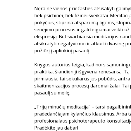
Nėra nė vienos priežasties atsisakyti galim
tiek psichinei, tiek fizinei sveikatai. Meditac
pokyčius, stiprina atsparumą ligoms, slopin
senėjimo procesus ir gali teigiamai veikti u
ekspresiją. Bet svarbiausia meditacijos naud
atsikratyti negatyvizmo ir atkurti dvasinę p
požiūrį į aplinkinį pasaulį.
Knygos autorius teigia, kad nors sąmoningu
praktika, šiandien ji išgyvena renesansą. Tą 
pirmiausia, tai sekuliarus jos pobūdis, antra
skaitmenizacijos procesų daromai žalai. Tai p
pasaulį su meilę.
„Trijų minučių meditacija“ – tarsi pagalbinin
pradedančiajam kylančius klausimus. Arba ta
profesionalaus psichoterapeuto konsultacija 
Pradėkite jau dabar!