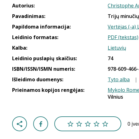
Autorius:
Christophe A
Pavadinimas:
Trijų minuči
Papildoma informacija:
Vertėjas (-a)
Leidinio formatas:
PDF (tekstas)
Kalba:
Lietuvių
Leidinio puslapių skaičius:
74
ISBN/ISSN/ISMN numeris:
978-609-466-
Išleidimo duomenys:
Tyto alba
|
Prieinamos kopijos rengėjas:
Mykolo Romer
Vilnius
0 įv