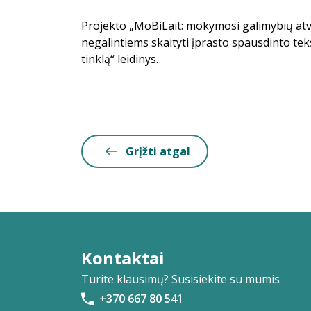
Projekto „MoBiLait: mokymosi galimybių a
negalintiems skaityti įprasto spausdinto tek
tinklą“ leidinys.
Grįžti atgal
Kontaktai
Turite klausimų? Susisiekite su mumis
+370 667 80 541