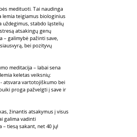
ybės medituoti. Tai naudinga
ija lemia teigiamus biologinius
a uždegimus, stabdo ląstelių
ž stresą atsakingų genų
a – galimybė pažinti save,
usiausvyrą, bei pozityvų
mo meditacija – labai sena
lemia keletas veiksnių:
 - atsvara vartotojiškumo bei
uiki proga pažvelgti į save ir
kas, žinantis atsakymus į visus
i galima vadinti
– tiesą sakant, net 40 jų!