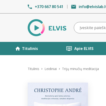
+370 667 80 541
info@elvislab.l
Titulinis
Apie ELVIS
Titulinis
Leidiniai
Trijų minučių meditacija