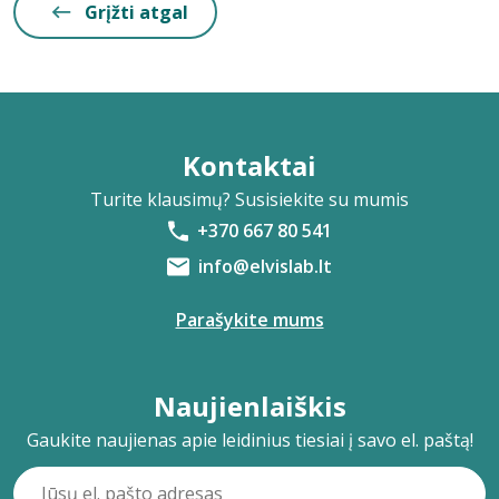
Grįžti atgal
Kontaktai
Turite klausimų? Susisiekite su mumis
+370 667 80 541
info@elvislab.lt
Parašykite mums
Naujienlaiškis
Gaukite naujienas apie leidinius tiesiai į savo el. paštą!