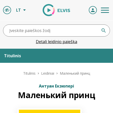
LT
Detali leidinio paieška
Titulinis
Apie ELVIS
Titulinis
Leidiniai
Маленький принц
Leidiniai
Антуан Екзюпері
Маленький принц
ELVIS atvyksta
Naujienos