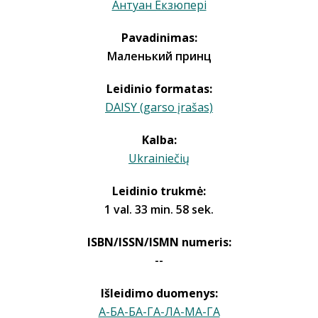
Антуан Екзюпері
Pavadinimas:
Маленький принц
Leidinio formatas:
DAISY (garso įrašas)
Kalba:
Ukrainiečių
Leidinio trukmė:
1 val. 33 min. 58 sek.
ISBN/ISSN/ISMN numeris:
--
Išleidimo duomenys:
А-БА-БА-ГА-ЛА-МА-ГА