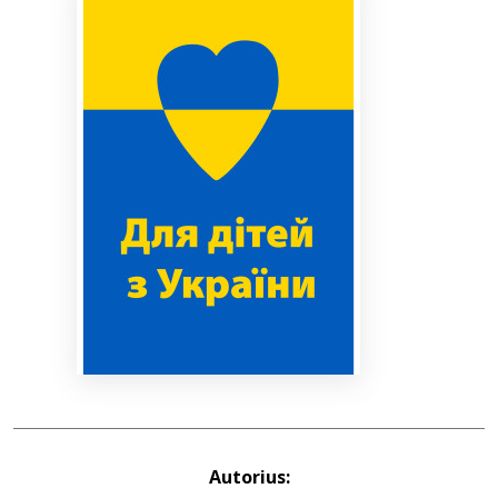
Bibliotekoms
D.U.K.
+370 667 80 541
info@elvislab.lt
Autorius: