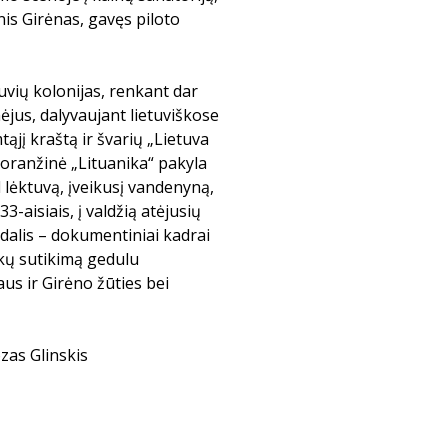
nis Girėnas, gavęs piloto
uvių kolonijas, renkant dar
ėjus, dalyvaujant lietuviškose
jį kraštą ir švarių „Lietuva
 oranžinė „Lituanika“ pakyla
ad lėktuvą, įveikusį vandenyną,
3-aisiais, į valdžią atėjusių
 dalis – dokumentiniai kadrai
ikų sutikimą gedulu
s ir Girėno žūties bei
zas Glinskis