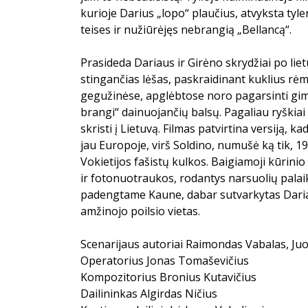
kurioje Darius „lopo“ plaučius, atvyksta tyle
teises ir nužiūrėjęs nebrangią „Bellancą“.
Prasideda Dariaus ir Girėno skrydžiai po liet
stingančias lėšas, paskraidinant kuklius rėm
gegužinėse, apglėbtose noro pagarsinti gimtą
brangi“ dainuojančių balsų. Pagaliau ryškiai
skristi į Lietuvą. Filmas patvirtina versiją, k
jau Europoje, virš Soldino, numušė ką tik, 193
Vokietijos fašistų kulkos. Baigiamoji kūrinio
ir fotonuotraukos, rodantys narsuolių pala
padengtame Kaune, dabar sutvarkytas Dariau
amžinojo poilsio vietas.
Scenarijaus autoriai Raimondas Vabalas, Juo
Operatorius Jonas Tomaševičius
Kompozitorius Bronius Kutavičius
Dailininkas Algirdas Ničius