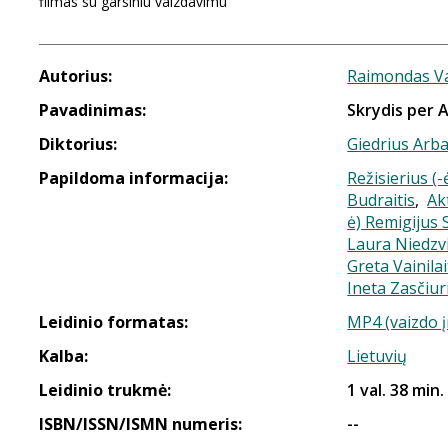
filmas su garsiniu vaizdavimu
Autorius:
Raimondas V
Pavadinimas:
Skrydis per 
Diktorius:
Giedrius Arb
Papildoma informacija:
Režisierius (
Budraitis
,
Ak
ė) Remigijus 
Laura Niedzv
Greta Vainilai
Ineta Zasčiur
Leidinio formatas:
MP4 (vaizdo į
Kalba:
Lietuvių
Leidinio trukmė:
1 val. 38 min.
ISBN/ISSN/ISMN numeris:
--