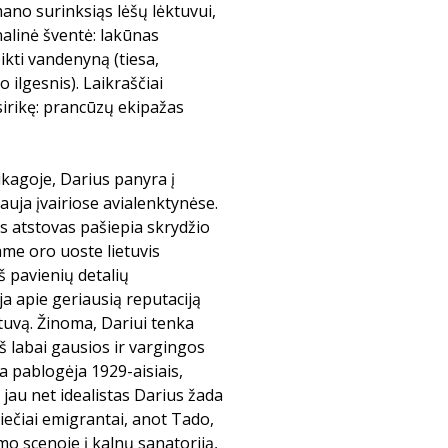
mano surinksiąs lėšų lėktuvui,
nalinė šventė: lakūnas
ikti vandenyną (tiesa,
 ilgesnis). Laikraščiai
sirikę: prancūzų ekipažas
ikagoje, Darius panyra į
auja įvairiose avialenktynėse.
s atstovas pašiepia skrydžio
name oro uoste lietuvis
š pavienių detalių
a apie geriausią reputaciją
tuvą. Žinoma, Dariui tenka
iš labai gausios ir vargingos
ja pablogėja 1929-aisiais,
 jau net idealistas Darius žada
utiečiai emigrantai, anot Tado,
lmo scenoje į kalnų sanatoriją,