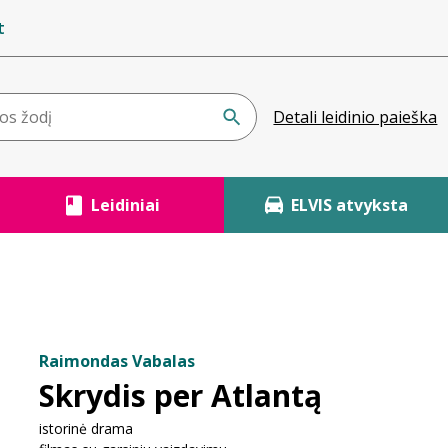
t
Detali leidinio paieška
Leidiniai
ELVIS atvyksta
Raimondas Vabalas
Skrydis per Atlantą
istorinė drama