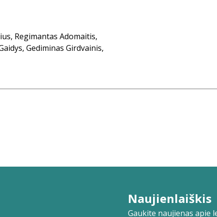
šius, Regimantas Adomaitis,
 Gaidys, Gediminas Girdvainis,
Naujienlaiškis
Gaukite naujienas apie lei