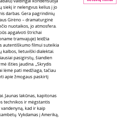
Vabalu) valdingai kondensuoja
 siekį ir nelengvus kelius į jo
inis darbas. Gera pagrindinių
raus Girėno – dramaturginė
ečio nuotaikos, jo atmosfera.
pūs apgalvoti štrichai
oname tramvajuje) leidžia
us autentiškumo filmui suteikia
kalbos, lietuviški dialektai.
ausiai pasigirstų, šiandien
rmė išties jaudina. „Skrydis
ai lėmė pati medžiaga, tačiau
tyti apie žmogaus paskirtį
ai. Jaunas lakūnas, kapitonas
s technikos ir mėgstantis
o vandenyną, kad ir kaip
skambėtų. Vykdamas į Ameriką,