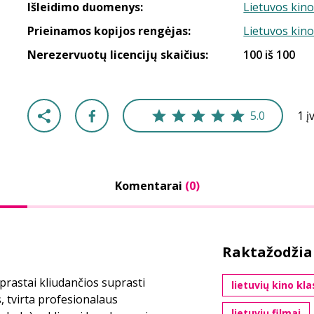
Išleidimo duomenys:
Lietuvos kino
Prieinamos kopijos rengėjas:
Lietuvos kino
Nerezervuotų licencijų skaičius:
100 iš 100
5.0
1 į
Komentarai
(0)
Raktažodžia
rastai kliudančios suprasti
lietuvių kino kla
s, tvirta profesionalaus
lietuvių filmai