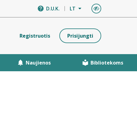
D.U.K.
LT
Registruotis
Prisijungti
Naujienos
Bibliotekoms