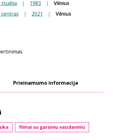
 studija
|
1983
|
Vilnius
 centras
|
2021
|
Vilnius
vertinimas
Prieinamumo informacija
i
sika
filmai su garsiniu vaizdavimu