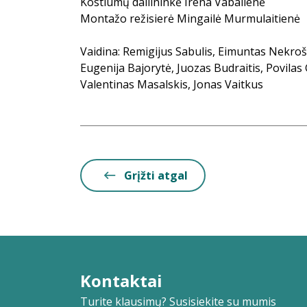
Kostiumų dailininkė Irena Vabalienė
Montažo režisierė Mingailė Murmulaitienė
Vaidina: Remigijus Sabulis, Eimuntas Nekro
Eugenija Bajorytė, Juozas Budraitis, Povilas
Valentinas Masalskis, Jonas Vaitkus
Grįžti atgal
Kontaktai
Turite klausimų? Susisiekite su mumis