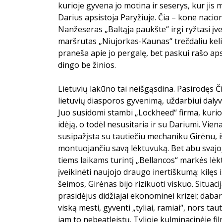
kurioje gyvena jo motina ir seserys, kur jis 
Darius apsistoja Paryžiuje. Čia – kone nacio
Nanžeseras „Baltąja paukšte“ irgi ryžtasi įve
maršrutas „Niujorkas-Kaunas“ trečdaliu kelio
praneša apie jo pergalę, bet paskui rašo ap
dingo be žinios.
Lietuvių lakūno tai neišgąsdina. Pasirodęs Č
lietuvių diasporos gyvenimą, uždarbiui dalyv
Juo susidomi stambi „Lockheed“ firma, kurio
idėją, o todėl nesusitaria ir su Dariumi. Vie
susipažįsta su tautiečiu mechaniku Girėnu, i
montuojančiu savą lėktuvuką. Bet abu svajoj
tiems laikams turintį „Bellancos“ markės lėk
įveikinėti naujojo draugo inertiškumą: kilęs 
šeimos, Girėnas bijo rizikuoti viskuo. Situaci
prasidėjus didžiajai ekonominei krizei; dabar
viską mesti, gyventi „tyliai, ramiai“, nors ta
jam to nebeatleistų. Tylioje kulminacinėje fi