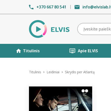
+370 667 80 541
info@elvislab.l
Titulinis
Apie ELVIS
Titulinis
Leidiniai
Skrydis per Atlantą