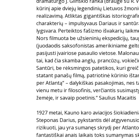
dramaturgo J. Glinskio ranka (drauge su R. 
kūrinį apie dviejų legendinių Lietuvos žmonių
realizavimą. Atliktas gigantiškas istoriograf
charakterių – impulsyvaus Dariaus ir santū
lygsvara. Perteiktos fašizmo išvakarių laikm
Nors filmuota be užsieninių ekspedicijų, tau
(juodaodis saksofonistas amerikiniame gelt
pasijusti įvairiose pasaulio vietose. Malona
tai, kad čia skamba anglų, prancūzų, vokiečių 
Santūri, be rėksmingos patetikos, kuri greiči
statant panašų filmą, patriotinė kūrinio išta
per Atlantą“ – dalykiškas pasakojimas, nes t
vienu metu ir filosofinis, verčiantis susimąs
žemėje, ir savaip poetinis.“ Saulius Macaitis
1927 metai, Kauno karo aviacijos šiokiadieni
Steponas Darius, pykstantis dėl atgyvenusio
rizikuoti, jau yra sumanęs skrydį per Atlant
fantastiškai anais laikais toks sumanymas 