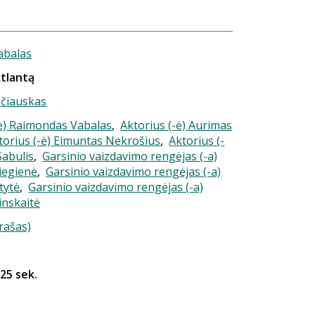
abalas
Atlantą
ačiauskas
-ė) Raimondas Vabalas
,
Aktorius (-ė) Aurimas
torius (-ė) Eimuntas Nekrošius
,
Aktorius (-
Sabulis
,
Garsinio vaizdavimo rengėjas (-a)
iegienė
,
Garsinio vaizdavimo rengėjas (-a)
tytė
,
Garsinio vaizdavimo rengėjas (-a)
inskaitė
rašas)
 25 sek.