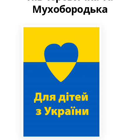
Мухобородька
Bibliotekoms
D.U.K.
+370 667 80 541
info@elvislab.lt