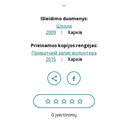
--
Išleidimo duomenys:
Школа
2009
|
|
Харків
Prieinamos kopijos rengėjas:
Приватний запис волонтера
2015
|
|
Харків
0 įvertinimų