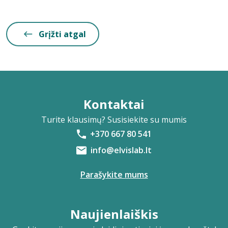
Grįžti atgal
Kontaktai
Turite klausimų? Susisiekite su mumis
+370 667 80 541
info@elvislab.lt
Parašykite mums
Naujienlaiškis