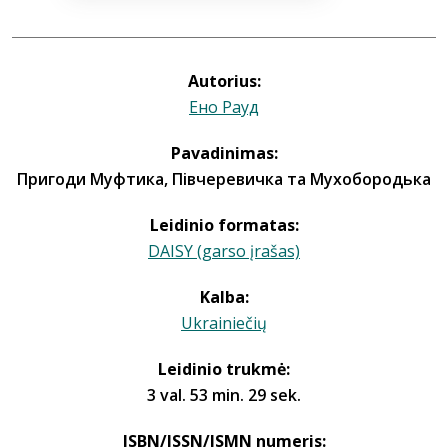
Autorius:
Ено Рауд
Pavadinimas:
Пригоди Муфтика, Півчеревичка та Мухобородька
Leidinio formatas:
DAISY (garso įrašas)
Kalba:
Ukrainiečių
Leidinio trukmė:
3 val. 53 min. 29 sek.
ISBN/ISSN/ISMN numeris: