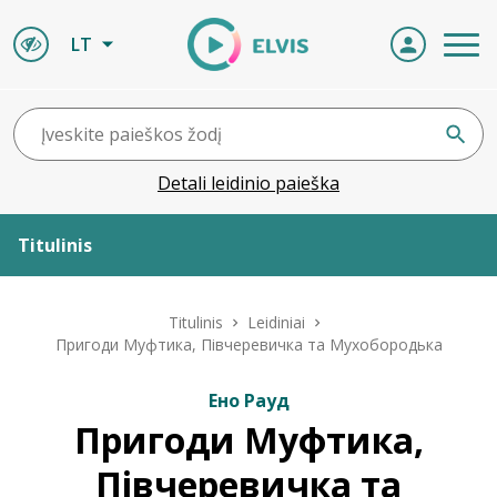
LT
Detali leidinio paieška
Titulinis
Apie ELVIS
Titulinis
Leidiniai
Пригоди Муфтика, Півчеревичка та Мухобородька
Leidiniai
Ено Рауд
Пригоди Муфтика,
ELVIS atvyksta
Півчеревичка та
Naujienos