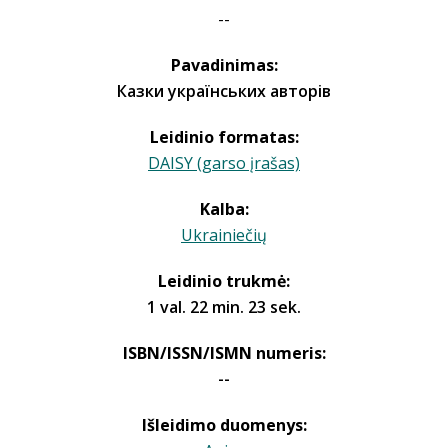
--
Pavadinimas:
Казки українських авторів
Leidinio formatas:
DAISY (garso įrašas)
Kalba:
Ukrainiečių
Leidinio trukmė:
1 val. 22 min. 23 sek.
ISBN/ISSN/ISMN numeris:
--
Išleidimo duomenys: