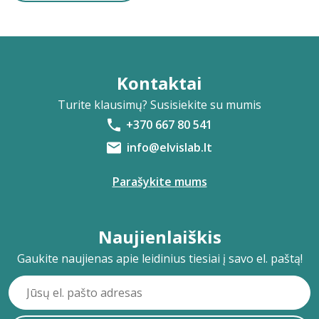
Kontaktai
Turite klausimų? Susisiekite su mumis
+370 667 80 541
info@elvislab.lt
Parašykite mums
Naujienlaiškis
Gaukite naujienas apie leidinius tiesiai į savo el. paštą!