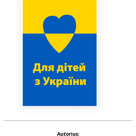
Bibliotekoms
D.U.K.
+370 667 80 541
info@elvislab.lt
Autorius: