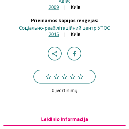
Авіас
2009
|
|
Київ
Prieinamos kopijos rengėjas:
Соціально-реабілітаційний центр УТОС
2015
|
|
Київ
0 įvertinimų
Leidinio informacija