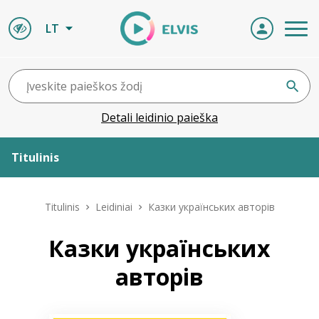
LT
Detali leidinio paieška
Titulinis
Apie ELVIS
Titulinis
Leidiniai
Казки українських авторів
Leidiniai
Казки українських
авторів
ELVIS atvyksta
Naujienos