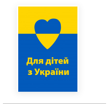
Bibliotekoms
D.U.K.
+370 667 80 541
info@elvislab.lt