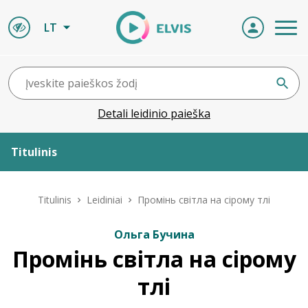
LT
Detali leidinio paieška
Titulinis
Apie ELVIS
Titulinis
Leidiniai
Промінь світла на сірому тлі
Leidiniai
Ольга Бучина
Промінь світла на сірому
ELVIS atvyksta
тлі
Naujienos