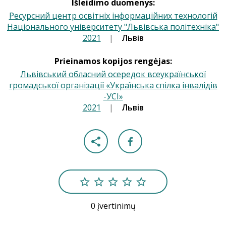
Išleidimo duomenys:
Ресурсний центр освітніх інформаційних технологій
Національного університету "Львівська політехніка"
2021
|
|
Львів
Prieinamos kopijos rengėjas:
Львівський обласний осередок всеукраїнської
громадської організації «Українська спілка інвалідів
-УСІ»
2021
|
|
Львів
0 įvertinimų