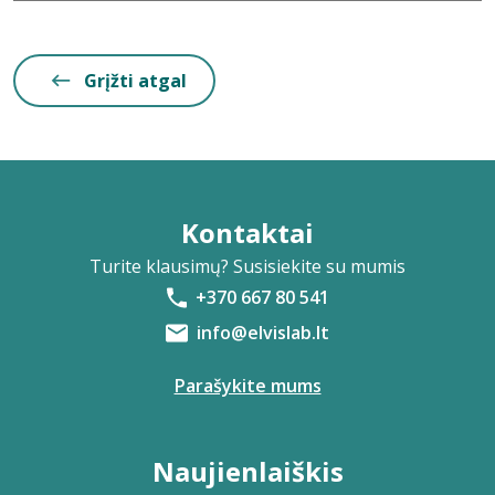
Grįžti atgal
Kontaktai
Turite klausimų? Susisiekite su mumis
+370 667 80 541
info@elvislab.lt
Parašykite mums
Naujienlaiškis