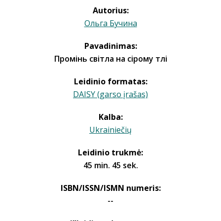
Autorius:
Ольга Бучина
Pavadinimas:
Промінь світла на сірому тлі
Leidinio formatas:
DAISY (garso įrašas)
Kalba:
Ukrainiečių
Leidinio trukmė:
45 min. 45 sek.
ISBN/ISSN/ISMN numeris:
--