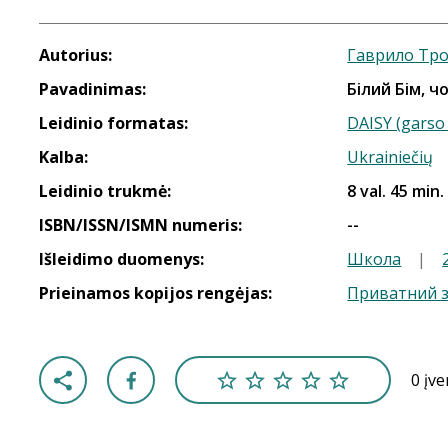
Autorius:
Гаврило Тр
Pavadinimas:
Білий Бім, ч
Leidinio formatas:
DAISY (garso 
Kalba:
Ukrainiečių
Leidinio trukmė:
8 val. 45 min.
ISBN/ISSN/ISMN numeris:
--
Išleidimo duomenys:
Школа
|
Prieinamos kopijos rengėjas:
Приватний з
0 įv