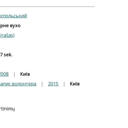
оєпольський
орне вухо
įrašas)
 7 sek.
2008
|
Київ
апис волонтера
|
2015
|
Київ
ertinimų