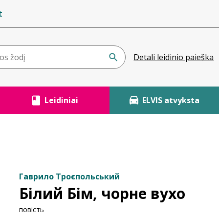
t
Detali leidinio paieška
Leidiniai
ELVIS atvyksta
Гаврило Троєпольський
Білий Бім, чорне вухо
повість