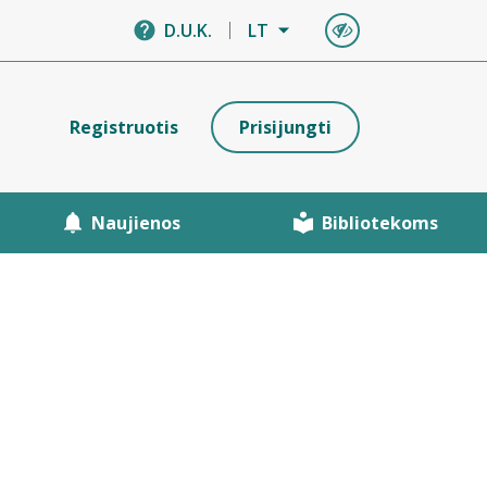
D.U.K.
LT
Registruotis
Prisijungti
Naujienos
Bibliotekoms