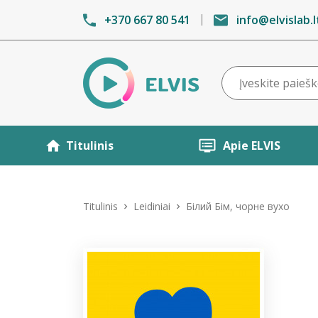
+370 667 80 541
info@elvislab.l
Titulinis
Apie ELVIS
Titulinis
Leidiniai
Білий Бім, чорне вухо