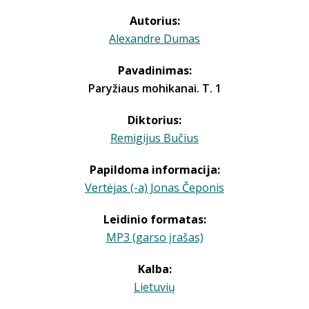
Autorius:
Alexandre Dumas
Pavadinimas:
Paryžiaus mohikanai. T. 1
Diktorius:
Remigijus Bučius
Papildoma informacija:
Vertėjas (-a) Jonas Čeponis
Leidinio formatas:
MP3 (garso įrašas)
Kalba:
Lietuvių