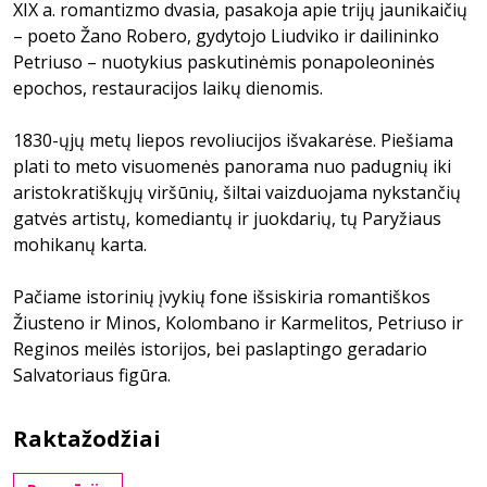
XIX a. romantizmo dvasia, pasakoja apie trijų jaunikaičių
– poeto Žano Robero, gydytojo Liudviko ir dailininko
Petriuso – nuotykius paskutinėmis ponapoleoninės
epochos, restauracijos laikų dienomis.
1830-ųjų metų liepos revoliucijos išvakarėse. Piešiama
plati to meto visuomenės panorama nuo padugnių iki
aristokratiškųjų viršūnių, šiltai vaizduojama nykstančių
gatvės artistų, komediantų ir juokdarių, tų Paryžiaus
mohikanų karta.
Pačiame istorinių įvykių fone išsiskiria romantiškos
Žiusteno ir Minos, Kolombano ir Karmelitos, Petriuso ir
Reginos meilės istorijos, bei paslaptingo geradario
Salvatoriaus figūra.
Raktažodžiai