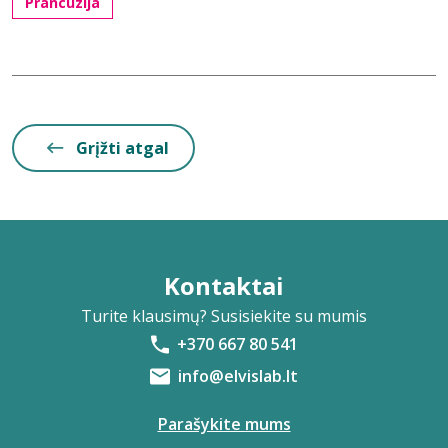
Prancūzija
Grįžti atgal
Kontaktai
Turite klausimų? Susisiekite su mumis
+370 667 80 541
info@elvislab.lt
Parašykite mums