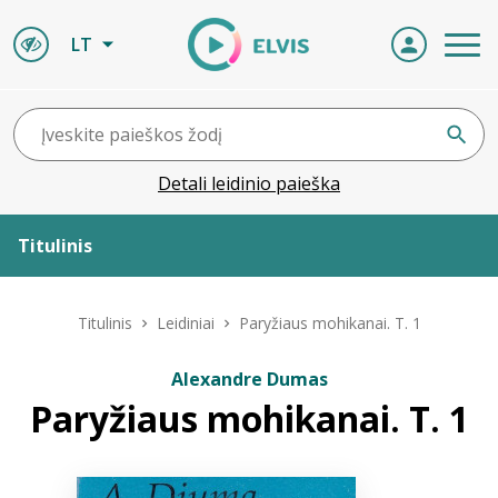
LT
Detali leidinio paieška
Titulinis
Apie ELVIS
Titulinis
Leidiniai
Paryžiaus mohikanai. T. 1
Leidiniai
Alexandre Dumas
Paryžiaus mohikanai. T. 1
ELVIS atvyksta
Naujienos