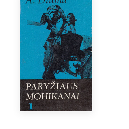
Bibliotekoms
D.U.K.
+370 667 80 541
info@elvislab.lt