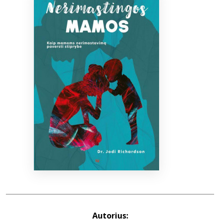
Bibliotekoms
D.U.K.
+370 667 80 541
info@elvislab.lt
Autorius: