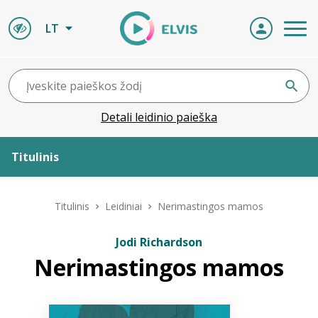
LT
Detali leidinio paieška
Titulinis
Apie ELVIS
Titulinis
Leidiniai
Nerimastingos mamos
Leidiniai
Jodi Richardson
Nerimastingos mamos
ELVIS atvyksta
Naujienos