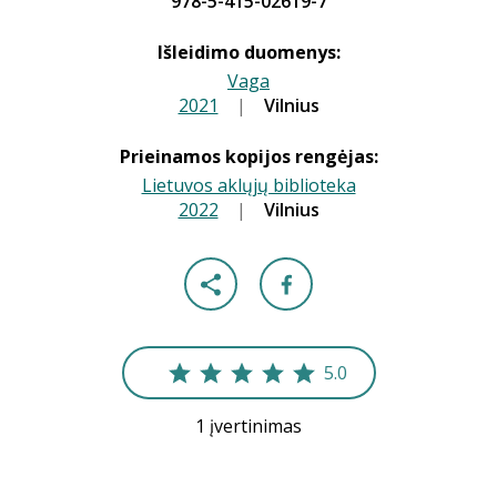
978-5-415-02619-7
Išleidimo duomenys:
Vaga
2021
|
|
Vilnius
Prieinamos kopijos rengėjas:
Lietuvos aklųjų biblioteka
2022
|
|
Vilnius
5.0
1 įvertinimas