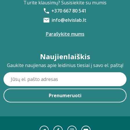
Turite klausimų? Susisiekite su mumis
+370 667 80 541
info@elvislab.lt
Parašykite mums
Naujienlaiškis
Gaukite naujienas apie leidinius tiesiai į savo el. paštą!
Prenumeruoti