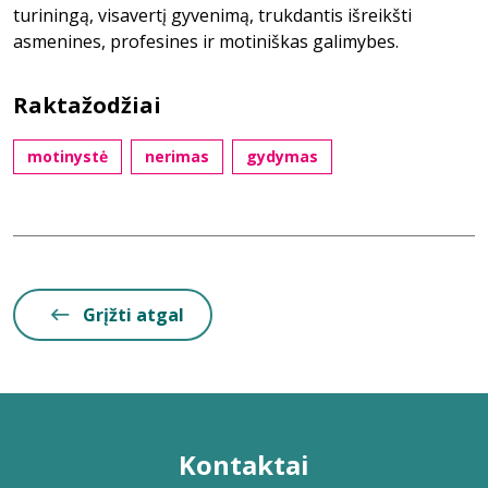
turiningą, visavertį gyvenimą, trukdantis išreikšti
asmenines, profesines ir motiniškas galimybes.
Raktažodžiai
motinystė
nerimas
gydymas
Grįžti atgal
Kontaktai