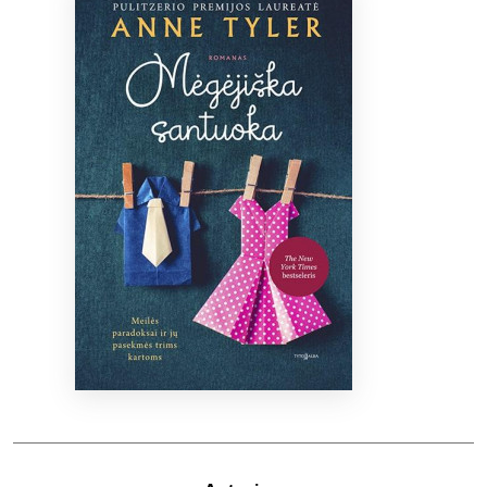
Bibliotekoms
D.U.K.
+370 667 80 541
info@elvislab.lt