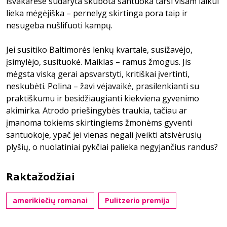
išvakarėse sudaryta skubota santuoka tarsi visam laikui
lieka mėgėjiška – pernelyg skirtinga pora taip ir
nesugeba nušlifuoti kampų.
Jei susitiko Baltimorės lenkų kvartale, susižavėjo,
įsimylėjo, susituokė. Maiklas – ramus žmogus. Jis
mėgsta viską gerai apsvarstyti, kritiškai įvertinti,
neskubėti. Polina – žavi vėjavaikė, prasilenkianti su
praktiškumu ir besidžiaugianti kiekviena gyvenimo
akimirka. Atrodo priešingybės traukia, tačiau ar
įmanoma tokiems skirtingiems žmonėms gyventi
santuokoje, ypač jei vienas negali įveikti atsivėrusių
plyšių, o nuolatiniai pykčiai palieka negyjančius randus?
Raktažodžiai
amerikiečių romanai
Pulitzerio premija