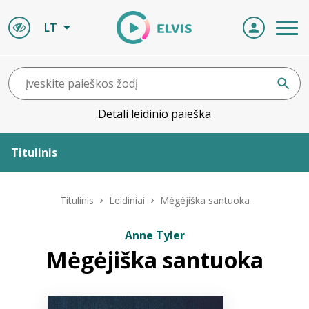
LT
Detali leidinio paieška
Titulinis
Apie ELVIS
Titulinis
Leidiniai
Mėgėjiška santuoka
Leidiniai
Anne Tyler
Mėgėjiška santuoka
ELVIS atvyksta
Naujienos