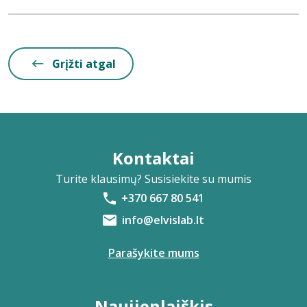
Grįžti atgal
Kontaktai
Turite klausimų? Susisiekite su mumis
+370 667 80 541
info@elvislab.lt
Parašykite mums
Naujienlaiškis