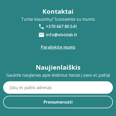
Kontaktai
Turite klausimų? Susisiekite su mumis
+370 667 80 541
info@elvislab.lt
Parašykite mums
Naujienlaiškis
Gaukite naujienas apie leidinius tiesiai į savo el. paštą!
Prenumeruoti