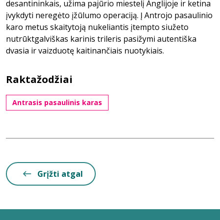
desantininkais, užima pajūrio miestelį Anglijoje ir ketina
įvykdyti neregėto įžūlumo operaciją. Į Antrojo pasaulinio
karo metus skaitytoją nukeliantis įtempto siužeto
nutrūktgalviškas karinis trileris pasižymi autentiška
dvasia ir vaizduotę kaitinančiais nuotykiais.
Raktažodžiai
Antrasis pasaulinis karas
Grįžti atgal