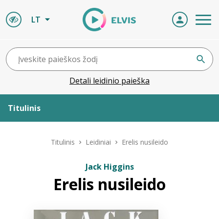
LT
Detali leidinio paieška
Titulinis
Apie ELVIS
Titulinis
Leidiniai
Erelis nusileido
Leidiniai
Jack Higgins
Erelis nusileido
ELVIS atvyksta
Naujienos