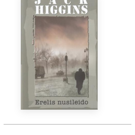
Bibliotekoms
D.U.K.
+370 667 80 541
info@elvislab.lt