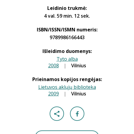
Leidinio trukmė:
4 val. 59 min. 12 sek.
ISBN/ISSN/ISMN numeris:
9789986166443
Išleidimo duomenys:
Tyto alba
2008
|
|
Vilnius
Prieinamos kopijos rengėjas:
Lietuvos aklųjų biblioteka
2009
|
|
Vilnius