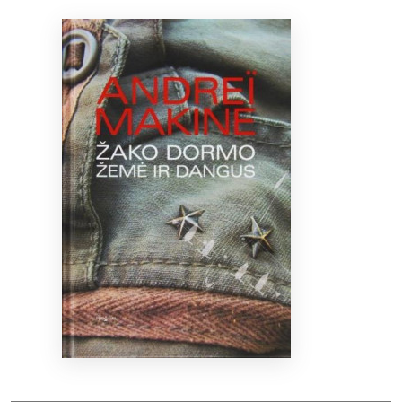
Bibliotekoms
D.U.K.
+370 667 80 541
info@elvislab.lt