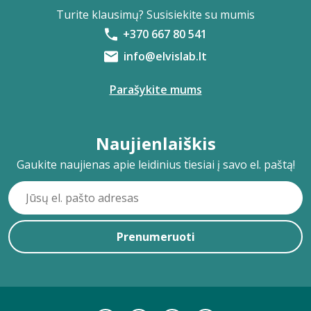
Turite klausimų? Susisiekite su mumis
+370 667 80 541
info@elvislab.lt
Parašykite mums
Naujienlaiškis
Gaukite naujienas apie leidinius tiesiai į savo el. paštą!
Prenumeruoti