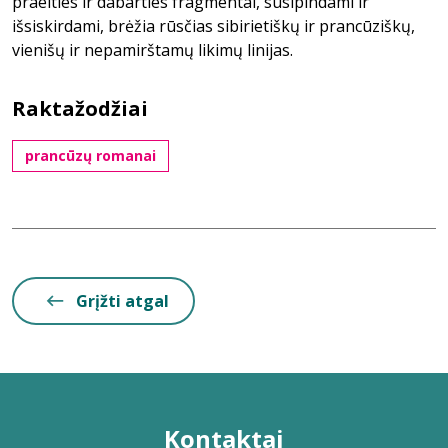
praeities ir dabarties fragmentai, susipindami ir
išsiskirdami, brėžia rūsčias sibirietiškų ir prancūziškų,
vienišų ir nepamirštamų likimų linijas.
Raktažodžiai
prancūzų romanai
Grįžti atgal
Kontaktai