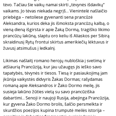
tėvo. Tačiau šie vaikų namai skirti „tėvynės išdavikų“
vaikams. Jo tėvas niekada negrįš… Vienintelė našlaičio
priebėga – netoliese gyvenanti sena prancūzė
Aleksandra, kurios dėka jis išmoksta prancūzų kalbą, o
vieną dieną išgirsta ir apie Žaką Dormą, tragiško likimo
prancūzų lakūną, slaptu oro keliu iš Aliaskos per Sibirą
skraidinusį Rytų frontui skirtus amerikiečių lėktuvus ir
žuvusį atsimušus į ledkalnį.
Likimas našlaitį romano herojų nubloškia į svetimą ir
atšiaurią Prancūziją, kur jau užaugęs jis ieško savo
tapatybės, tėvynės ir tiesos. Tiesą ir pasiaukojimą jam
įkūnija vaikystės didvyris Žakas Dormas; rašydamas
romaną apie Aleksandros ir Žako Dormo meilę, jis
susieja lakūno žūties vietą su savo prancūziška
dabartimi… Senoji ir naujoji Rusija, abejinga Prancūzija,
kur gyvena Žako Dormo brolis, šalčio persmelkta ir
skurdžios poezijos kupina trumputė meilės istorija –