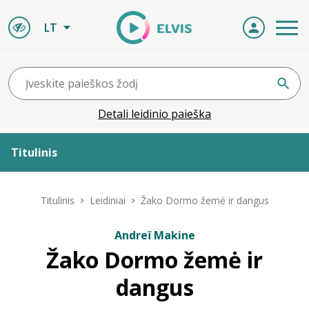
LT
Detali leidinio paieška
Titulinis
Apie ELVIS
Titulinis
Leidiniai
Žako Dormo žemė ir dangus
Leidiniai
Andreï Makine
Žako Dormo žemė ir
ELVIS atvyksta
dangus
Naujienos