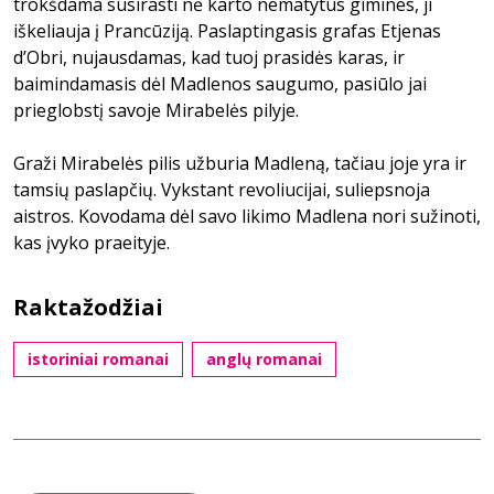
trokšdama susirasti nė karto nematytus gimines, ji
iškeliauja į Prancūziją. Paslaptingasis grafas Etjenas
d’Obri, nujausdamas, kad tuoj prasidės karas, ir
baimindamasis dėl Madlenos saugumo, pasiūlo jai
prieglobstį savoje Mirabelės pilyje.
Graži Mirabelės pilis užburia Madleną, tačiau joje yra ir
tamsių paslapčių. Vykstant revoliucijai, suliepsnoja
aistros. Kovodama dėl savo likimo Madlena nori sužinoti,
kas įvyko praeityje.
Raktažodžiai
istoriniai romanai
anglų romanai