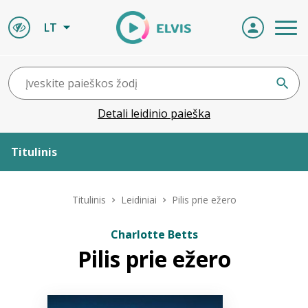
LT
Detali leidinio paieška
Titulinis
Apie ELVIS
Titulinis
Leidiniai
Pilis prie ežero
Leidiniai
Charlotte Betts
Pilis prie ežero
ELVIS atvyksta
Naujienos