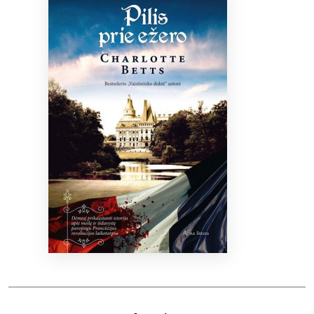
Bibliotekoms
D.U.K.
+370 667 80 541
info@elvislab.lt