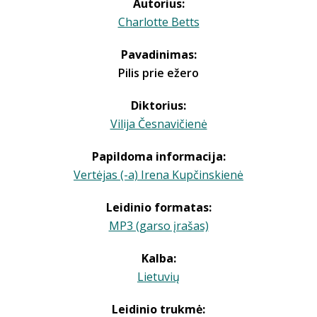
Autorius:
Charlotte Betts
Pavadinimas:
Pilis prie ežero
Diktorius:
Vilija Česnavičienė
Papildoma informacija:
Vertėjas (-a) Irena Kupčinskienė
Leidinio formatas:
MP3 (garso įrašas)
Kalba:
Lietuvių
Leidinio trukmė: