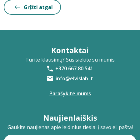
Grįžti atgal
Kontaktai
Turite klausimų? Susisiekite su mumis
+370 667 80 541
info@elvislab.lt
Parašykite mums
Naujienlaiškis
Gaukite naujienas apie leidinius tiesiai į savo el. paštą!