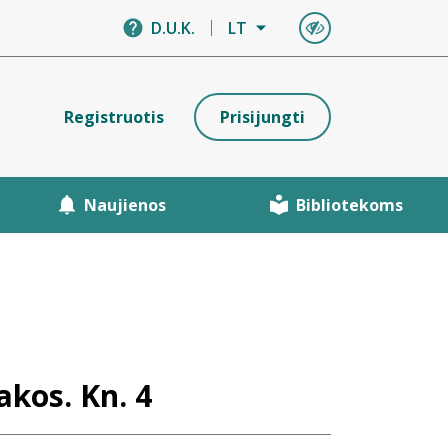
D.U.K.
LT
Registruotis
Prisijungti
Naujienos
Bibliotekoms
akos. Kn. 4