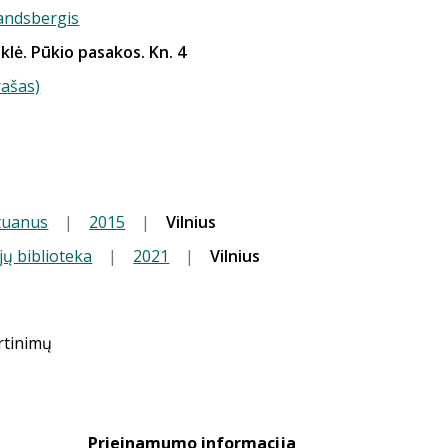
Landsbergis
yklė. Pūkio pasakos. Kn. 4
rašas)
tuanus
|
2015
|
Vilnius
jų biblioteka
|
2021
|
Vilnius
ertinimų
Prieinamumo informacija