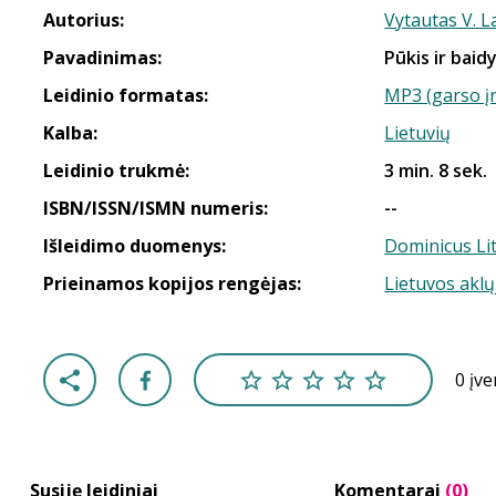
Autorius:
Vytautas V. 
Pavadinimas:
Pūkis ir baid
Leidinio formatas:
MP3 (garso į
Kalba:
Lietuvių
Leidinio trukmė:
3 min. 8 sek.
ISBN/ISSN/ISMN numeris:
--
Išleidimo duomenys:
Dominicus Li
Prieinamos kopijos rengėjas:
Lietuvos aklų
0 įv
Susiję leidiniai
Komentarai
(0)