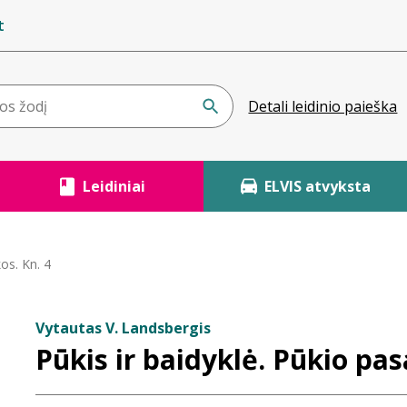
t
Detali leidinio paieška
Leidiniai
ELVIS atvyksta
kos. Kn. 4
Vytautas V. Landsbergis
Pūkis ir baidyklė. Pūkio pas