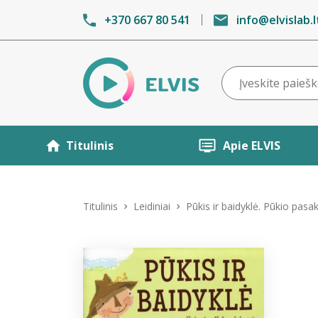
+370 667 80 541
info@elvislab.l
Titulinis
Apie ELVIS
Titulinis
Leidiniai
Pūkis ir baidyklė. Pūkio pasa