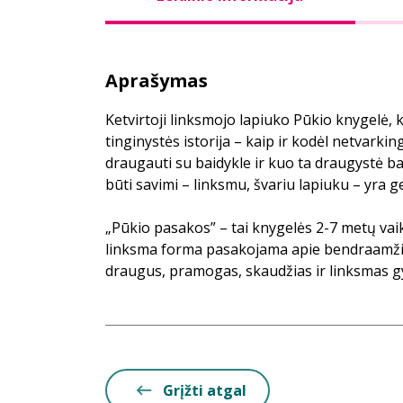
Aprašymas
Ketvirtoji linksmojo lapiuko Pūkio knygelė,
tinginystės istorija – kaip ir kodėl netvarki
draugauti su baidykle ir kuo ta draugystė b
būti savimi – linksmu, švariu lapiuku – yra g
„Pūkio pasakos” – tai knygelės 2-7 metų vai
linksma forma pasakojama apie bendraamžio
draugus, pramogas, skaudžias ir linksmas 
Grįžti atgal