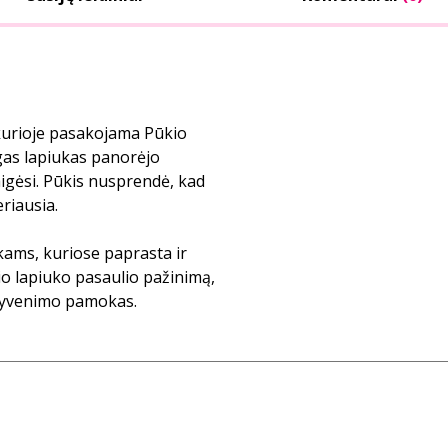
 kurioje pasakojama Pūkio
ngas lapiukas panorėjo
aigėsi. Pūkis nusprendė, kad
eriausia.
kams, kuriose paprasta ir
 lapiuko pasaulio pažinimą,
gyvenimo pamokas.