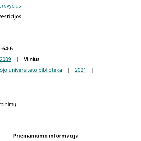
erevyčius
vesticijos
-64-6
2009
|
Vilnius
ojo universiteto biblioteka
|
2021
|
ertinimų
Prieinamumo informacija