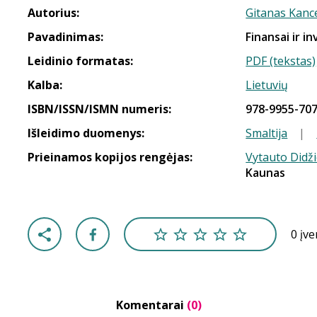
Autorius:
Gitanas Kanc
Pavadinimas:
Finansai ir in
Leidinio formatas:
PDF (tekstas)
Kalba:
Lietuvių
ISBN/ISSN/ISMN numeris:
978-9955-707
Išleidimo duomenys:
Smaltija
|
Prieinamos kopijos rengėjas:
Vytauto Didži
Kaunas
0 įv
Komentarai
(0)