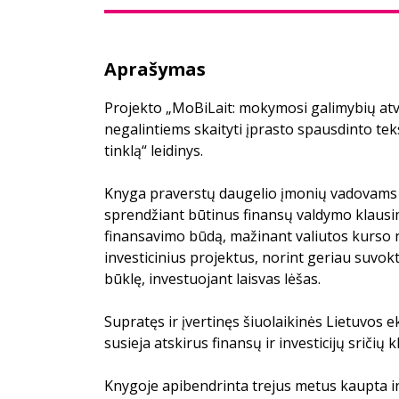
Aprašymas
Projekto „MoBiLait: mokymosi galimybių a
negalintiems skaityti įprasto spausdinto tek
tinklą“ leidinys.
Knyga praverstų daugelio įmonių vadovams 
sprendžiant būtinus finansų valdymo klausim
finansavimo būdą, mažinant valiutos kurso 
investicinius projektus, norint geriau suvok
būklę, investuojant laisvas lėšas.
Supratęs ir įvertinęs šiuolaikinės Lietuvos
susieja atskirus finansų ir investicijų sričių 
Knygoje apibendrinta trejus metus kaupta inf