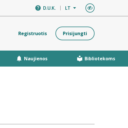
D.U.K.
LT
Registruotis
Prisijungti
Naujienos
Bibliotekoms