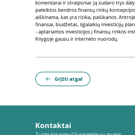
komentarai ir straipsniai. Ją sudaro trys dal
pateiktos bendros finansų rinkų koncepcijos
aiškinama, kas yra rizika, palūkanos. Antro
finansai, biudžetas, ilgalaikių investicijų pla
- aptariamos investicijos į finansų rinkos in
Knygoje gausu ir interneto nuorodų.
Grįžti atgal
Kontaktai
Turite klausimų? Susisiekite su mumis