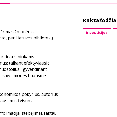
Raktažodžia
tvėrimas žmonėms,
investicijos
sto, per Lietuvos bibliotekų
ir finansininkams
us: taikant efektyviausią
nuostolius, įgyvendinant
ti savo įmonės finansinę
 ekonomikos pokyčius, autorius
klausimus į visumą.
ormacija, stebėjimai, faktai,