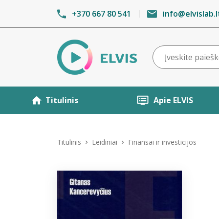
+370 667 80 541
info@elvislab.l
Titulinis
Apie ELVIS
Titulinis
Leidiniai
Finansai ir investicijos