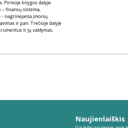
ys. Pirmoje knygos dalyje
 – finansų sistema,
je - nagrinėjama įmonių
navimas ir pan. Trečioje dalyje
strumentus ir jų valdymas.
Naujienlaiškis
Gaukite naujienas apie lei