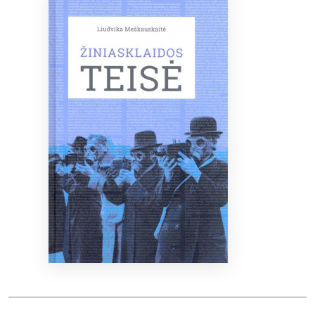
Bibliotekoms
D.U.K.
+370 667 80 541
info@elvislab.lt