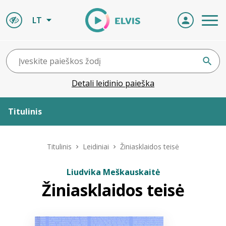
LT
Detali leidinio paieška
Titulinis
Apie ELVIS
Titulinis
Leidiniai
Žiniasklaidos teisė
Leidiniai
Liudvika Meškauskaitė
Žiniasklaidos teisė
ELVIS atvyksta
Naujienos