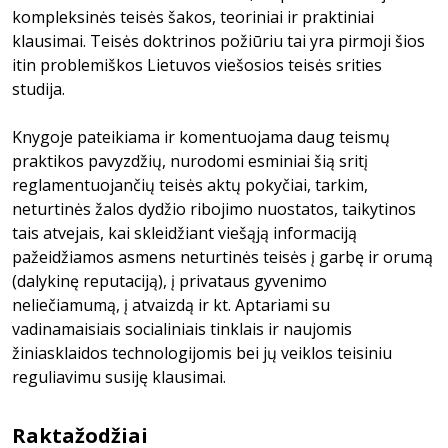
kompleksinės teisės šakos, teoriniai ir praktiniai
klausimai. Teisės doktrinos požiūriu tai yra pirmoji šios
itin problemiškos Lietuvos viešosios teisės srities
studija.
Knygoje pateikiama ir komentuojama daug teismų
praktikos pavyzdžių, nurodomi esminiai šią sritį
reglamentuojančių teisės aktų pokyčiai, tarkim,
neturtinės žalos dydžio ribojimo nuostatos, taikytinos
tais atvejais, kai skleidžiant viešąją informaciją
pažeidžiamos asmens neturtinės teisės į garbę ir orumą
(dalykinę reputaciją), į privataus gyvenimo
neliečiamumą, į atvaizdą ir kt. Aptariami su
vadinamaisiais socialiniais tinklais ir naujomis
žiniasklaidos technologijomis bei jų veiklos teisiniu
reguliavimu susiję klausimai.
Raktažodžiai