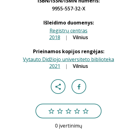
ISBN/ISSN/ISMN numeris:
9955-557-32-X
Išleidimo duomenys:
Registrų centras
2018
|
|
Vilnius
Prieinamos kopijos rengėjas:
Vytauto Didžiojo universiteto biblioteka
2021
|
|
Vilnius
0 įvertinimų