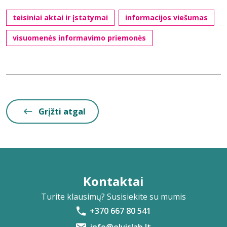
teisiniai aktai ir įstatymai
informacijos viešumas
visuomenės informavimo priemonės
Grįžti atgal
Kontaktai
Turite klausimų? Susisiekite su mumis
+370 667 80 541