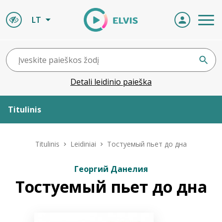
LT
Detali leidinio paieška
Titulinis
Apie ELVIS
Titulinis
Leidiniai
Тостуемый пьет до дна
Leidiniai
Георгий Данелия
Тостуемый пьет до дна
ELVIS atvyksta
Naujienos