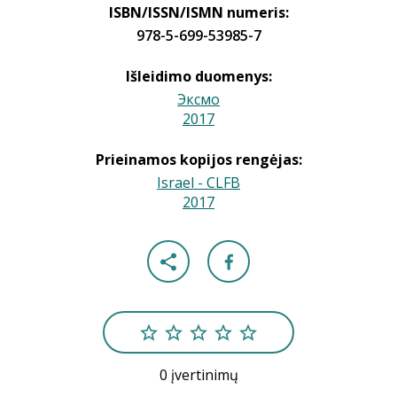
ISBN/ISSN/ISMN numeris:
978-5-699-53985-7
Išleidimo duomenys:
Эксмо
2017
|
Prieinamos kopijos rengėjas:
Israel - CLFB
2017
|
0 įvertinimų