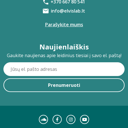
+370 667 80 541
info@elvislab.lt
Parašykite mums
Naujienlaiškis
Gaukite naujienas apie leidinius tiesiai į savo el. paštą!
Prenumeruoti