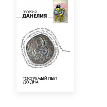
Bibliotekoms
D.U.K.
+370 667 80 541
info@elvislab.lt