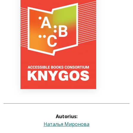
Bibliotekoms
D.U.K.
+370 667 80 541
info@elvislab.lt
Autorius:
Наталья Миронова