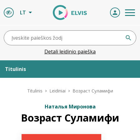
LT
Detali leidinio paieška
Titulinis
Apie ELVIS
Titulinis
Leidiniai
Возраст Суламифи
Leidiniai
Наталья Миронова
Возраст Суламифи
ELVIS atvyksta
Naujienos