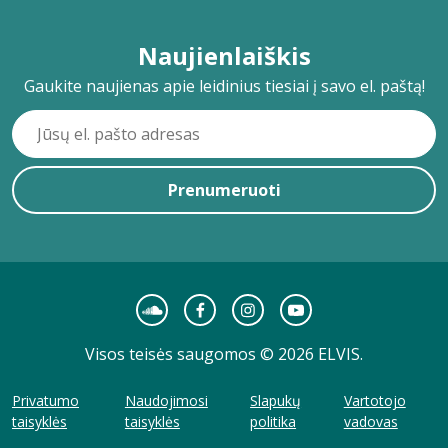
Naujienlaiškis
Gaukite naujienas apie leidinius tiesiai į savo el. paštą!
Prenumeruoti
Visos teisės saugomos © 2026 ELVIS.
Privatumo
Naudojimosi
Slapukų
Vartotojo
taisyklės
taisyklės
politika
vadovas