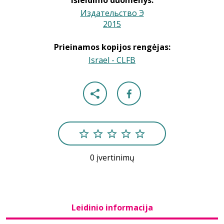
Išleidimo duomenys:
Издательство Э
2015
|
Prieinamos kopijos rengėjas:
Israel - CLFB
0 įvertinimų
Leidinio informacija