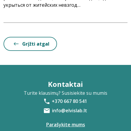
укрыться от житейских невзгод…
Grįžti atgal
Kontaktai
Turite klausimų? Susisiekite su mumis
+370 667 80 541
info@elvislab.lt
Parašykite mums