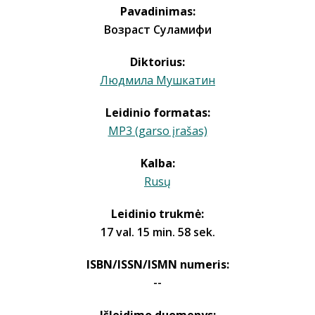
Pavadinimas:
Возраст Суламифи
Diktorius:
Людмила Мушкатин
Leidinio formatas:
MP3 (garso įrašas)
Kalba:
Rusų
Leidinio trukmė:
17 val. 15 min. 58 sek.
ISBN/ISSN/ISMN numeris:
--