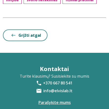
Grįžti atgal
Kontaktai
Turite klausimų? Susisiekite su mumis
+370 667 80 541
info@elvislab.lt
Parašykite mums