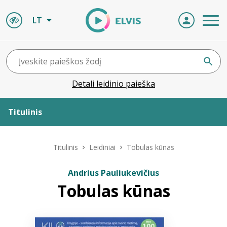
LT
Detali leidinio paieška
Titulinis
Apie ELVIS
Titulinis
Leidiniai
Tobulas kūnas
Leidiniai
Andrius Pauliukevičius
Tobulas kūnas
ELVIS atvyksta
Naujienos