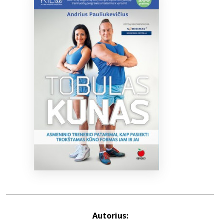
Bibliotekoms
D.U.K.
+370 667 80 541
info@elvislab.lt
Autorius: