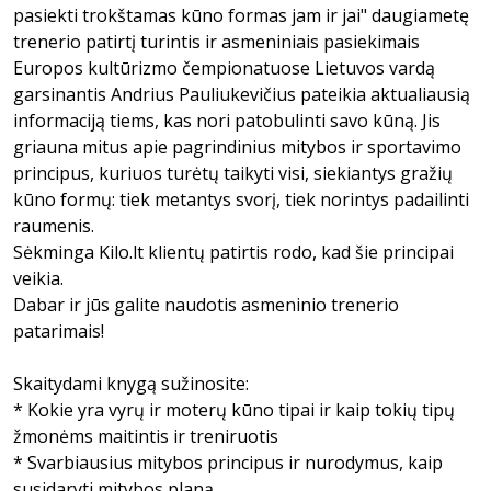
pasiekti trokštamas kūno formas jam ir jai" daugiametę
trenerio patirtį turintis ir asmeniniais pasiekimais
Europos kultūrizmo čempionatuose Lietuvos vardą
garsinantis Andrius Pauliukevičius pateikia aktualiausią
informaciją tiems, kas nori patobulinti savo kūną. Jis
griauna mitus apie pagrindinius mitybos ir sportavimo
principus, kuriuos turėtų taikyti visi, siekiantys gražių
kūno formų: tiek metantys svorį, tiek norintys padailinti
raumenis.
Sėkminga Kilo.lt klientų patirtis rodo, kad šie principai
veikia.
Dabar ir jūs galite naudotis asmeninio trenerio
patarimais!
Skaitydami knygą sužinosite:
* Kokie yra vyrų ir moterų kūno tipai ir kaip tokių tipų
žmonėms maitintis ir treniruotis
* Svarbiausius mitybos principus ir nurodymus, kaip
susidaryti mitybos planą