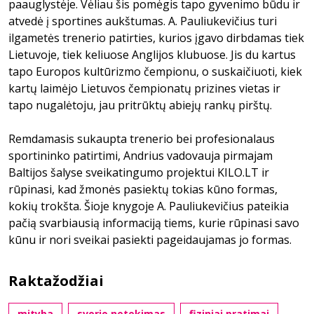
paauglystėje. Vėliau šis pomėgis tapo gyvenimo būdu ir
atvedė į sportines aukštumas. A. Pauliukevičius turi
ilgametės trenerio patirties, kurios įgavo dirbdamas tiek
Lietuvoje, tiek keliuose Anglijos klubuose. Jis du kartus
tapo Europos kultūrizmo čempionu, o suskaičiuoti, kiek
kartų laimėjo Lietuvos čempionatų prizines vietas ir
tapo nugalėtoju, jau pritrūktų abiejų rankų pirštų.
Remdamasis sukaupta trenerio bei profesionalaus
sportininko patirtimi, Andrius vadovauja pirmajam
Baltijos šalyse sveikatingumo projektui KILO.LT ir
rūpinasi, kad žmonės pasiektų tokias kūno formas,
kokių trokšta. Šioje knygoje A. Pauliukevičius pateikia
pačią svarbiausią informaciją tiems, kurie rūpinasi savo
kūnu ir nori sveikai pasiekti pageidaujamas jo formas.
Raktažodžiai
mityba
svorio netekimas
fiziniai pratimai