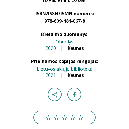
10 val. 9 min. 20 sek.
ISBN/ISSN/ISMN numeris:
978-609-484-067-8
Išleidimo duomenys:
Obuolys
2020
|
|
Kaunas
Prieinamos kopijos rengėjas:
Lietuvos aklųjų biblioteka
2021
|
|
Kaunas