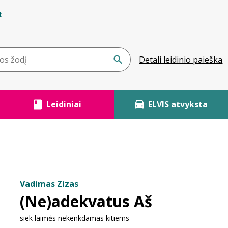
t
Detali leidinio paieška
Leidiniai
ELVIS atvyksta
Vadimas Zizas
(Ne)adekvatus Aš
siek laimės nekenkdamas kitiems