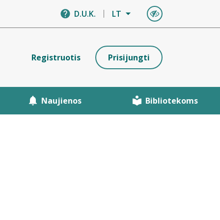
D.U.K.
LT
Registruotis
Prisijungti
Naujienos
Bibliotekoms