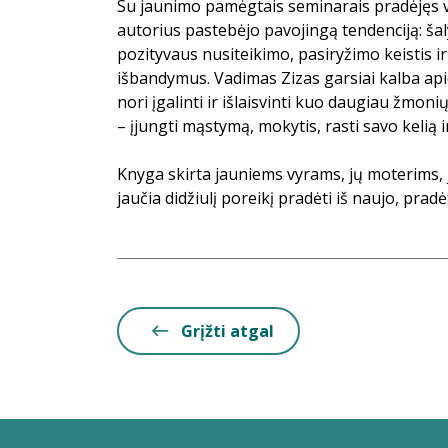
Su jaunimo pamėgtais seminarais pradėjęs v
autorius pastebėjo pavojingą tendenciją: šal
pozityvaus nusiteikimo, pasiryžimo keistis i
išbandymus. Vadimas Zizas garsiai kalba ap
nori įgalinti ir išlaisvinti kuo daugiau žmonių
– įjungti mąstymą, mokytis, rasti savo kelią i
Knyga skirta jauniems vyrams, jų moterims, 
jaučia didžiulį poreikį pradėti iš naujo, pradė
Grįžti atgal