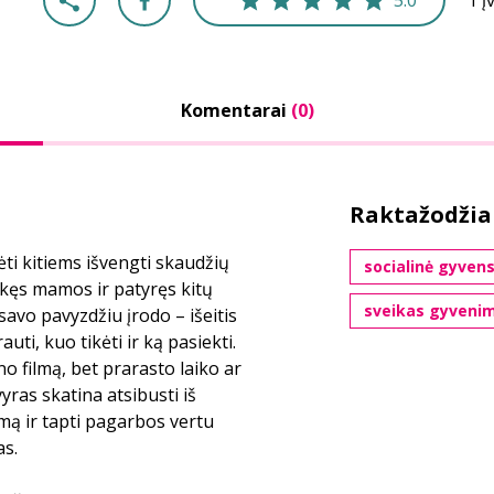
5.0
1 į
Komentarai
(0)
Raktažodžia
ti kitiems išvengti skaudžių
socialinė gyven
tekęs mamos ir patyręs kitų
sveikas gyveni
avo pavyzdžiu įrodo – išeitis
uti, kuo tikėti ir ką pasiekti.
o filmą, bet prarasto laiko ar
ras skatina atsibusti iš
ymą ir tapti pagarbos vertu
as.