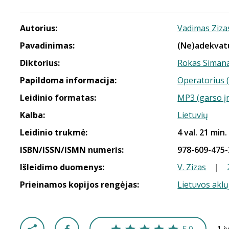
Autorius:
Vadimas Ziza
Pavadinimas:
(Ne)adekvat
Diktorius:
Rokas Simana
Papildoma informacija:
Operatorius (
Leidinio formatas:
MP3 (garso į
Kalba:
Lietuvių
Leidinio trukmė:
4 val. 21 min.
ISBN/ISSN/ISMN numeris:
978-609-475-
Išleidimo duomenys:
V. Zizas
|
Prieinamos kopijos rengėjas:
Lietuvos aklų