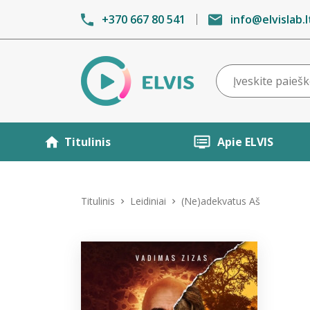
+370 667 80 541
info@elvislab.l
Titulinis
Apie ELVIS
Titulinis
Leidiniai
(Ne)adekvatus Aš