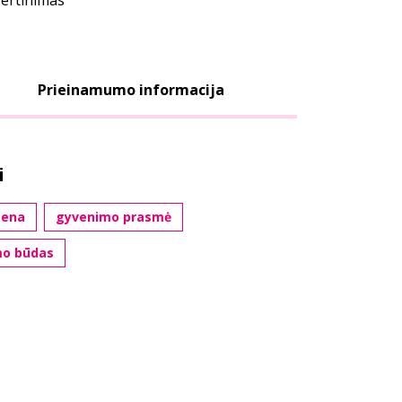
vertinimas
Prieinamumo informacija
i
sena
gyvenimo prasmė
mo būdas