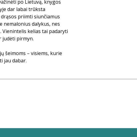
ažinėti po Lietuvą, knygos
yje dar labai trūksta
r drąsos priimti siunčiamus
ie nemalonius dalykus, nes
. Vienintelis kelias tai padaryti
r judėti pirmyn.
jų šeimoms – visiems, kurie
ti jau dabar.