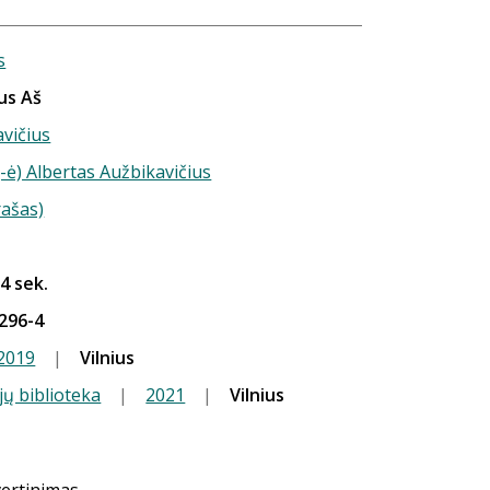
s
us Aš
vičius
-ė) Albertas Aužbikavičius
rašas)
 4 sek.
296-4
2019
|
Vilnius
jų biblioteka
|
2021
|
Vilnius