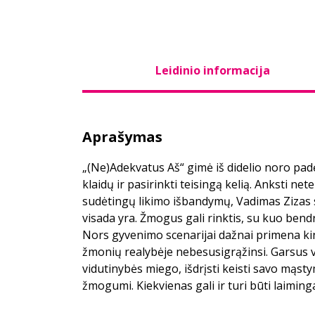
Leidinio informacija
Aprašymas
„(Ne)Adekvatus Aš“ gimė iš didelio noro padė
klaidų ir pasirinkti teisingą kelią. Anksti ne
sudėtingų likimo išbandymų, Vadimas Zizas s
visada yra. Žmogus gali rinktis, su kuo bendra
Nors gyvenimo scenarijai dažnai primena kin
žmonių realybėje nebesusigrąžinsi. Garsus vy
vidutinybės miego, išdrįsti keisti savo mąst
žmogumi. Kiekvienas gali ir turi būti laiming