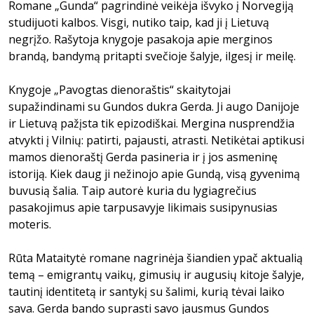
Romane „Gunda“ pagrindinė veikėja išvyko į Norvegiją
studijuoti kalbos. Visgi, nutiko taip, kad ji į Lietuvą
negrįžo. Rašytoja knygoje pasakoja apie merginos
brandą, bandymą pritapti svečioje šalyje, ilgesį ir meilę.
Knygoje „Pavogtas dienoraštis“ skaitytojai
supažindinami su Gundos dukra Gerda. Ji augo Danijoje
ir Lietuvą pažįsta tik epizodiškai. Mergina nusprendžia
atvykti į Vilnių: patirti, pajausti, atrasti. Netikėtai aptikusi
mamos dienoraštį Gerda pasineria ir į jos asmeninę
istoriją. Kiek daug ji nežinojo apie Gundą, visą gyvenimą
buvusią šalia. Taip autorė kuria du lygiagrečius
pasakojimus apie tarpusavyje likimais susipynusias
moteris.
Rūta Mataitytė romane nagrinėja šiandien ypač aktualią
temą – emigrantų vaikų, gimusių ir augusių kitoje šalyje,
tautinį identitetą ir santykį su šalimi, kurią tėvai laiko
sava. Gerda bando suprasti savo jausmus Gundos