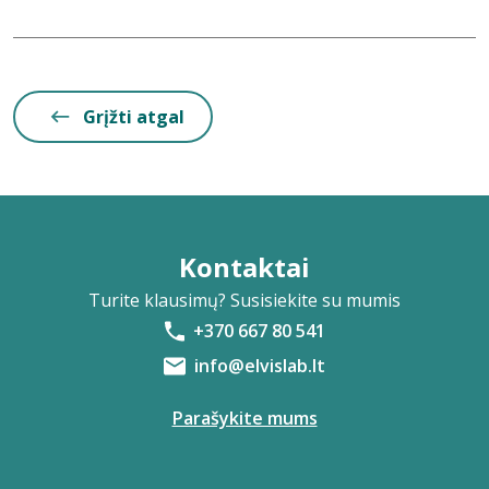
Grįžti atgal
Kontaktai
Turite klausimų? Susisiekite su mumis
+370 667 80 541
info@elvislab.lt
Parašykite mums