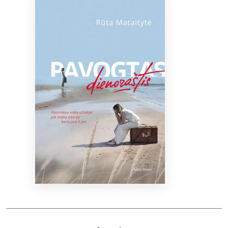
Bibliotekoms
D.U.K.
+370 667 80 541
info@elvislab.lt