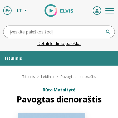
LT
Detali leidinio paieška
Titulinis
Apie ELVIS
Titulinis
Leidiniai
Pavogtas dienoraštis
Leidiniai
Rūta Mataitytė
Pavogtas dienoraštis
ELVIS atvyksta
Naujienos