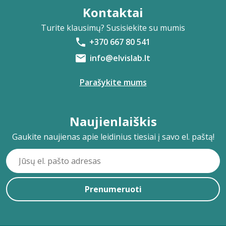
Kontaktai
Turite klausimų? Susisiekite su mumis
+370 667 80 541
info@elvislab.lt
Parašykite mums
Naujienlaiškis
Gaukite naujienas apie leidinius tiesiai į savo el. paštą!
Prenumeruoti