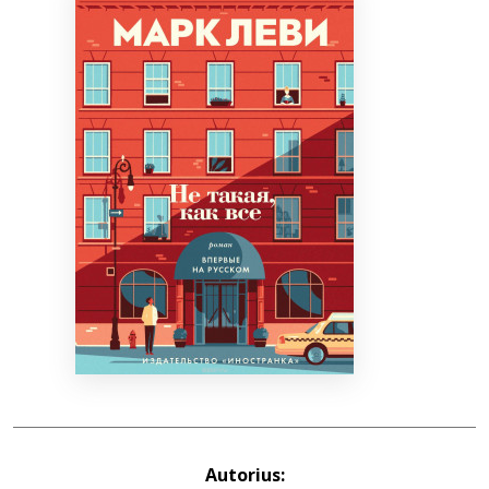
Bibliotekoms
D.U.K.
+370 667 80 541
info@elvislab.lt
Autorius: