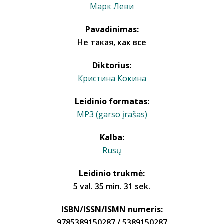
Марк Леви
Pavadinimas:
Не такая, как все
Diktorius:
Кристина Кокина
Leidinio formatas:
MP3 (garso įrašas)
Kalba:
Rusų
Leidinio trukmė:
5 val. 35 min. 31 sek.
ISBN/ISSN/ISMN numeris:
9785389150287 / 5389150287