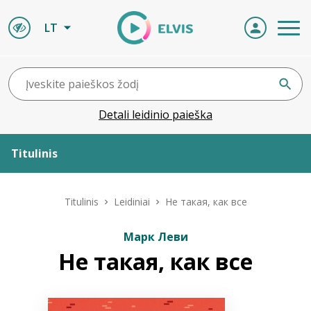
LT
Detali leidinio paieška
Titulinis
Apie ELVIS
Titulinis
Leidiniai
Не такая, как все
Leidiniai
Марк Леви
Не такая, как все
ELVIS atvyksta
Naujienos