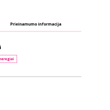
Prieinamumo informacija
i
neregiai