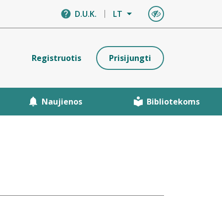
D.U.K.
LT
Registruotis
Prisijungti
Naujienos
Bibliotekoms