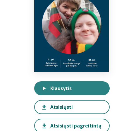
Klausytis
Atsisiųsti
Atsisiųsti pagreitintą