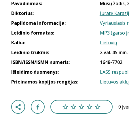
Pavadinimas:
Mūsų žodis, 2
Diktorius:
Jūratė Karazij
Papildoma informacija:
Vyriausiasis 
Leidinio formatas:
MP3 (garso į
Kalba:
Lietuvių
Leidinio trukmė:
2 val. 45 min.
ISBN/ISSN/ISMN numeris:
1648-7702
Išleidimo duomenys:
LASS respubli
Prieinamos kopijos rengėjas:
Lietuvos aklų
0 įv