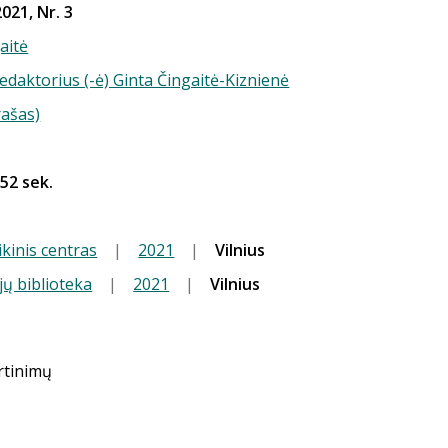
021, Nr. 3
aitė
redaktorius (-ė) Ginta Čingaitė-Kiznienė
rašas)
 52 sek.
kinis centras
|
2021
|
Vilnius
jų biblioteka
|
2021
|
Vilnius
ertinimų