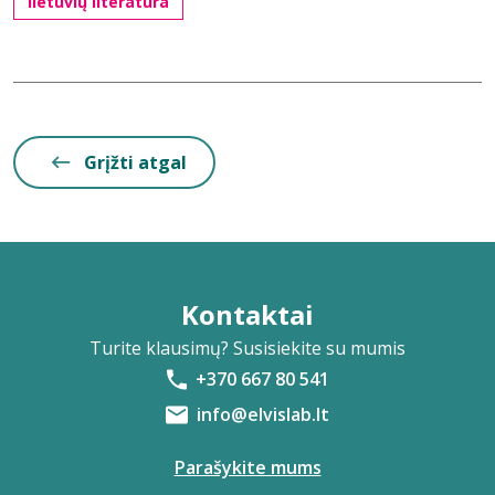
lietuvių literatūra
Grįžti atgal
Kontaktai
Turite klausimų? Susisiekite su mumis
+370 667 80 541
info@elvislab.lt
Parašykite mums