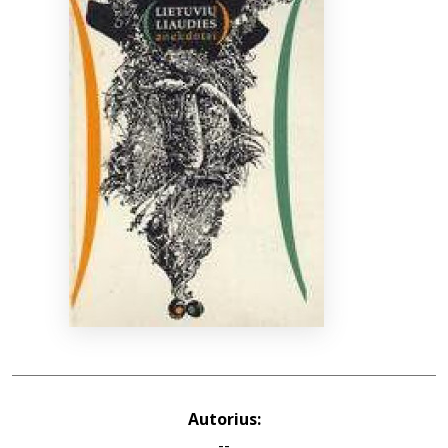
Bibliotekoms
D.U.K.
+370 667 80 541
info@elvislab.lt
Autorius:
--