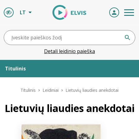
LT
Detali leidinio paieška
Titulinis
Apie ELVIS
Titulinis
Leidiniai
Lietuvių liaudies anekdotai
Leidiniai
Lietuvių liaudies anekdotai
ELVIS atvyksta
Naujienos