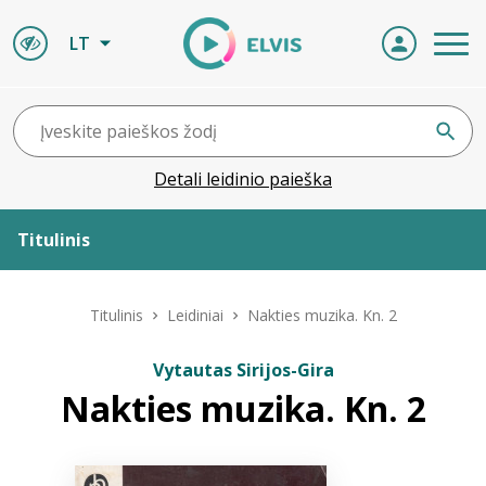
LT
Detali leidinio paieška
Titulinis
Apie ELVIS
Titulinis
Leidiniai
Nakties muzika. Kn. 2
Leidiniai
Vytautas Sirijos-Gira
Nakties muzika. Kn. 2
ELVIS atvyksta
Naujienos