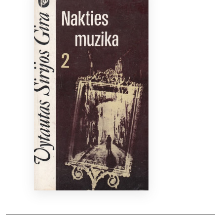
Bibliotekoms
D.U.K.
+370 667 80 541
info@elvislab.lt