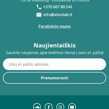
Turite klausimų? Susisiekite su mumis
+370 667 80 541
info@elvislab.lt
Parašykite mums
Naujienlaiškis
Gaukite naujienas apie leidinius tiesiai į savo el. paštą!
Prenumeruoti