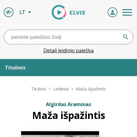
LT
Detali leidinio paieška
Titulinis
Apie ELVIS
Titulinis
Leidiniai
Maža išpažintis
Leidiniai
Algirdas Araminas
Maža išpažintis
ELVIS atvyksta
Naujienos