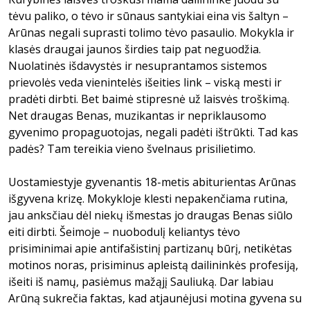
tėvu paliko, o tėvo ir sūnaus santykiai eina vis šaltyn –
Arūnas negali suprasti tolimo tėvo pasaulio. Mokykla ir
klasės draugai jaunos širdies taip pat neguodžia.
Nuolatinės išdavystės ir nesuprantamos sistemos
prievolės veda vienintelės išeities link – viską mesti ir
pradėti dirbti. Bet baimė stipresnė už laisvės troškimą.
Net draugas Benas, muzikantas ir nepriklausomo
gyvenimo propaguotojas, negali padėti ištrūkti. Tad kas
padės? Tam tereikia vieno švelnaus prisilietimo.
Uostamiestyje gyvenantis 18-metis abiturientas Arūnas
išgyvena krizę. Mokykloje klesti nepakenčiama rutina,
jau anksčiau dėl niekų išmestas jo draugas Benas siūlo
eiti dirbti. Šeimoje – nuobodulį keliantys tėvo
prisiminimai apie antifašistinį partizanų būrį, netikėtas
motinos noras, prisiminus apleistą dailininkės profesiją,
išeiti iš namų, pasiėmus mažąjį Sauliuką. Dar labiau
Arūną sukrečia faktas, kad atjaunėjusi motina gyvena su