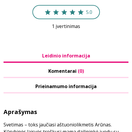
5.0
1 įvertinimas
Leidinio informacija
Komentarai
(0)
Prieinamumo informacija
Aprašymas
Svetimas – toks jaučiasi aštuoniolikmetis Arūnas.
Kūrybinės laisvės troškusi mama dailininkė juodu su