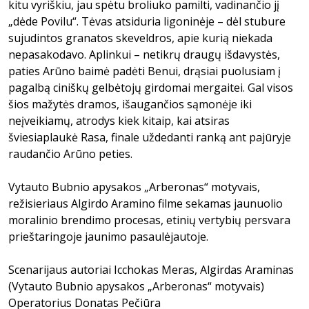
kitu vyriškiu, jau spėtu broliuko pamilti, vadinančio jį
„dėde Povilu“. Tėvas atsiduria ligoninėje – dėl stubure
sujudintos granatos skeveldros, apie kurią niekada
nepasakodavo. Aplinkui – netikrų draugų išdavystės,
paties Arūno baimė padėti Benui, drąsiai puolusiam į
pagalbą ciniškų gelbėtojų girdomai mergaitei. Gal visos
šios mažytės dramos, išaugančios sąmonėje iki
neįveikiamų, atrodys kiek kitaip, kai atsiras
šviesiaplaukė Rasa, finale uždedanti ranką ant pajūryje
raudančio Arūno peties.
Vytauto Bubnio apysakos „Arberonas“ motyvais,
režisieriaus Algirdo Aramino filme sekamas jaunuolio
moralinio brendimo procesas, etinių vertybių persvara
prieštaringoje jaunimo pasaulėjautoje.
Scenarijaus autoriai Icchokas Meras, Algirdas Araminas
(Vytauto Bubnio apysakos „Arberonas“ motyvais)
Operatorius Donatas Pečiūra