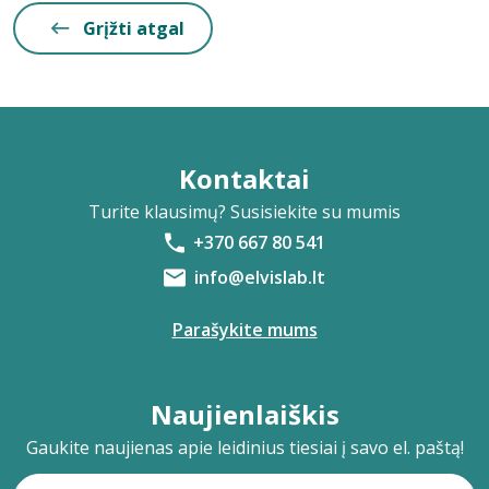
Grįžti atgal
Kontaktai
Turite klausimų? Susisiekite su mumis
+370 667 80 541
info@elvislab.lt
Parašykite mums
Naujienlaiškis
Gaukite naujienas apie leidinius tiesiai į savo el. paštą!