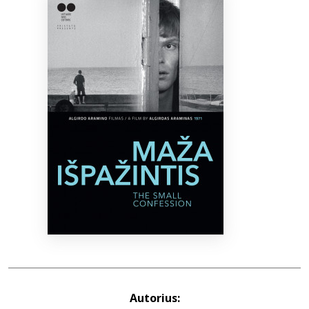
Bibliotekoms
D.U.K.
+370 667 80 541
info@elvislab.lt
Autorius: