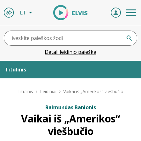
LT
Detali leidinio paieška
Titulinis
Apie ELVIS
Titulinis
Leidiniai
Vaikai iš „Amerikos“ viešbučio
Leidiniai
Raimundas Banionis
Vaikai iš „Amerikos“
ELVIS atvyksta
viešbučio
Naujienos