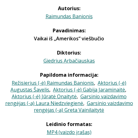
Autorius:
Raimundas Banionis
Pavadinimas:
Vaikai iš „Amerikos“ viešbučio
Diktorius:
Giedrius Arbačiauskas
Papildoma informacija:
Režisierius (-ė) Raimundas Banionis
,
Aktorius (-ė)
Augustas Šavelis
,
Aktorius (-ė) Gabija Jaraminaitė
,
Aktorius (-ė) Jūratė Onaitytė
,
Garsinio vaizdavimo
rengėjas (-a) Laura Niedzviegienė
,
Garsinio vaizdavimo
rengėjas (-a) Greta Vainilaitytė
Leidinio formatas:
MP4 (vaizdo įrašas)