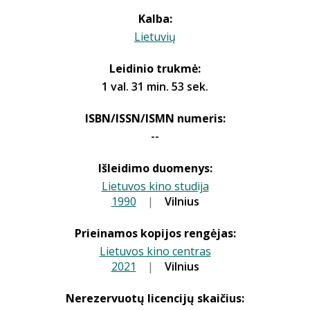
Kalba:
Lietuvių
Leidinio trukmė:
1 val. 31 min. 53 sek.
ISBN/ISSN/ISMN numeris:
--
Išleidimo duomenys:
Lietuvos kino studija
1990
|
|
Vilnius
Prieinamos kopijos rengėjas:
Lietuvos kino centras
2021
|
|
Vilnius
Nerezervuotų licencijų skaičius: