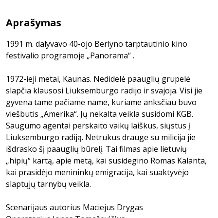
Aprašymas
1991 m. dalyvavo 40-ojo Berlyno tarptautinio kino
festivalio programoje „Panorama“ .
1972-ieji metai, Kaunas. Nedidelė paauglių grupelė
slapčia klausosi Liuksemburgo radijo ir svajoja. Visi jie
gyvena tame pačiame name, kuriame anksčiau buvo
viešbutis „Amerika“. Jų nekalta veikla susidomi KGB.
Saugumo agentai perskaito vaikų laiškus, siųstus į
Liuksemburgo radiją. Netrukus drauge su milicija jie
išdrasko šį paauglių būrelį. Tai filmas apie lietuvių
„hipių“ kartą, apie metą, kai susidegino Romas Kalanta,
kai prasidėjo menininkų emigracija, kai suaktyvėjo
slaptųjų tarnybų veikla.
Scenarijaus autorius Maciejus Drygas