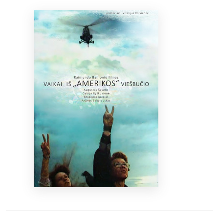
Bibliotekoms
D.U.K.
+370 667 80 541
info@elvislab.lt