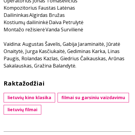
Operatorius Jonas Tomaševičius
Kompozitorius Faustas Latėnas
Dailininkas Algirdas Bružas
Kostiumų dailininkė Daiva Petrulytė
Montažo režisierė Vanda Survilienė
Vaidina: Augustas Šavelis, Gabija Jaraminaitė, Jūratė
Onaitytė, Jurga Kasčiukaitė, Gediminas Karka, Linas
Paugis, Rolandas Kazlas, Giedrius Čaikauskas, Arūnas
Sakalauskas, Gražina Balandytė.
Raktažodžiai
lietuvių kino klasika
filmai su garsiniu vaizdavimu
lietuvių filmai