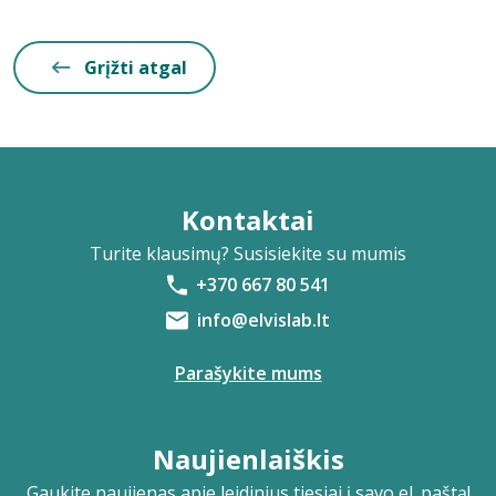
Grįžti atgal
Kontaktai
Turite klausimų? Susisiekite su mumis
+370 667 80 541
info@elvislab.lt
Parašykite mums
Naujienlaiškis
Gaukite naujienas apie leidinius tiesiai į savo el. paštą!