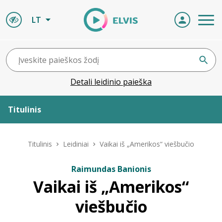
LT
Detali leidinio paieška
Titulinis
Apie ELVIS
Titulinis
Leidiniai
Vaikai iš „Amerikos“ viešbučio
Leidiniai
Raimundas Banionis
Vaikai iš „Amerikos“
ELVIS atvyksta
viešbučio
Naujienos