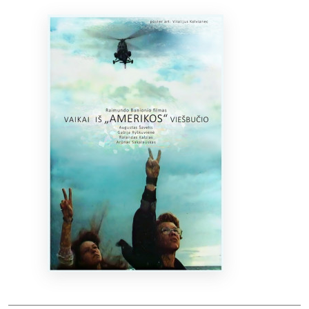
Bibliotekoms
D.U.K.
+370 667 80 541
info@elvislab.lt