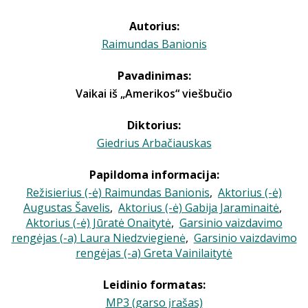
Autorius:
Raimundas Banionis
Pavadinimas:
Vaikai iš „Amerikos“ viešbučio
Diktorius:
Giedrius Arbačiauskas
Papildoma informacija:
Režisierius (-ė) Raimundas Banionis
,
Aktorius (-ė)
Augustas Šavelis
,
Aktorius (-ė) Gabija Jaraminaitė
,
Aktorius (-ė) Jūratė Onaitytė
,
Garsinio vaizdavimo
rengėjas (-a) Laura Niedzviegienė
,
Garsinio vaizdavimo
rengėjas (-a) Greta Vainilaitytė
Leidinio formatas:
MP3 (garso įrašas)