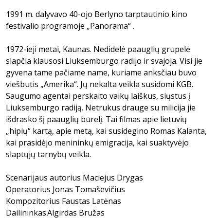
1991 m. dalyvavo 40-ojo Berlyno tarptautinio kino
festivalio programoje „Panorama“ .
1972-ieji metai, Kaunas. Nedidelė paauglių grupelė
slapčia klausosi Liuksemburgo radijo ir svajoja. Visi jie
gyvena tame pačiame name, kuriame anksčiau buvo
viešbutis „Amerika“. Jų nekalta veikla susidomi KGB.
Saugumo agentai perskaito vaikų laiškus, siųstus į
Liuksemburgo radiją. Netrukus drauge su milicija jie
išdrasko šį paauglių būrelį. Tai filmas apie lietuvių
„hipių“ kartą, apie metą, kai susidegino Romas Kalanta,
kai prasidėjo menininkų emigracija, kai suaktyvėjo
slaptųjų tarnybų veikla.
Scenarijaus autorius Maciejus Drygas
Operatorius Jonas Tomaševičius
Kompozitorius Faustas Latėnas
Dailininkas Algirdas Bružas