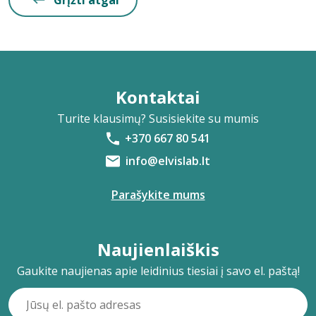
Grįžti atgal
Kontaktai
Turite klausimų? Susisiekite su mumis
+370 667 80 541
info@elvislab.lt
Parašykite mums
Naujienlaiškis
Gaukite naujienas apie leidinius tiesiai į savo el. paštą!