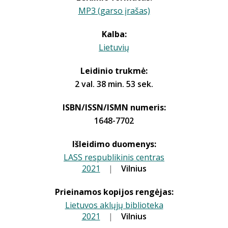
MP3 (garso įrašas)
Kalba:
Lietuvių
Leidinio trukmė:
2 val. 38 min. 53 sek.
ISBN/ISSN/ISMN numeris:
1648-7702
Išleidimo duomenys:
LASS respublikinis centras
2021
|
|
Vilnius
Prieinamos kopijos rengėjas:
Lietuvos aklųjų biblioteka
2021
|
|
Vilnius