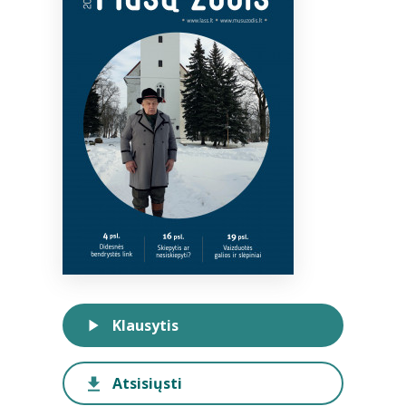
Bibliotekoms
D.U.K.
+370 667 80 541
info@elvislab.lt
Klausytis
Atsisiųsti