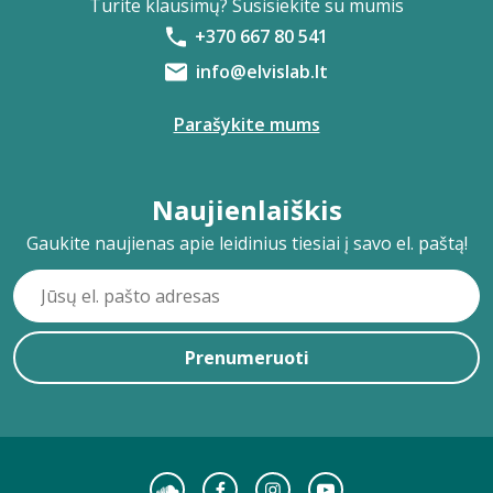
Turite klausimų? Susisiekite su mumis
+370 667 80 541
info@elvislab.lt
Parašykite mums
Naujienlaiškis
Gaukite naujienas apie leidinius tiesiai į savo el. paštą!
Prenumeruoti