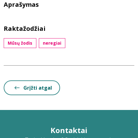
Aprašymas
Raktažodžiai
Mūsų žodis
neregiai
Grįžti atgal
Kontaktai