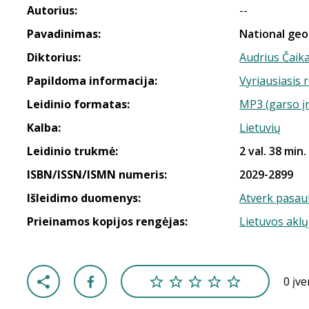
Autorius:
--
Pavadinimas:
National geog
Diktorius:
Audrius Čaik
Papildoma informacija:
Vyriausiasis 
Leidinio formatas:
MP3 (garso į
Kalba:
Lietuvių
Leidinio trukmė:
2 val. 38 min.
ISBN/ISSN/ISMN numeris:
2029-2899
Išleidimo duomenys:
Atverk pasaul
Prieinamos kopijos rengėjas:
Lietuvos aklų
0 įv