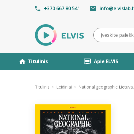
+370 667 80 541
info@elvislab.l
Titulinis
Apie ELVIS
Titulinis
Leidiniai
National geographic Lietuva,