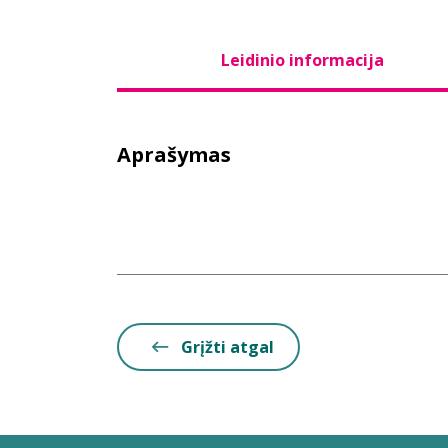
Leidinio informacija
Aprašymas
Grįžti atgal