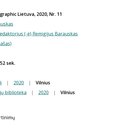
raphic Lietuva, 2020, Nr. 11
auskas
redaktorius (-ė) Remigijus Barauskas
rašas)
 52 sek.
į
|
2020
|
Vilnius
jų biblioteka
|
2020
|
Vilnius
ertinimų