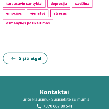
tarpusavio santykiai
depresija
savižina
emocijos
vienatvė
stresas
asmenybės pasikeitimas
Grįžti atgal
Kontaktai
Turite klausimų? Susisiekite su mumis
+370 667 80 541