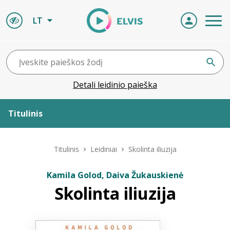
LT
Detali leidinio paieška
Titulinis
Apie ELVIS
Titulinis
Leidiniai
Skolinta iliuzija
Leidiniai
Kamila Golod, Daiva Žukauskienė
Skolinta iliuzija
ELVIS atvyksta
Naujienos