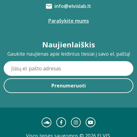
info@elvislab.lt
Parašykite mums
Naujienlaiškis
Gaukite naujienas apie leidinius tiesiai į savo el. paštą!
Prenumeruoti
Visos teisės saugomos © 2026 ELVIS.