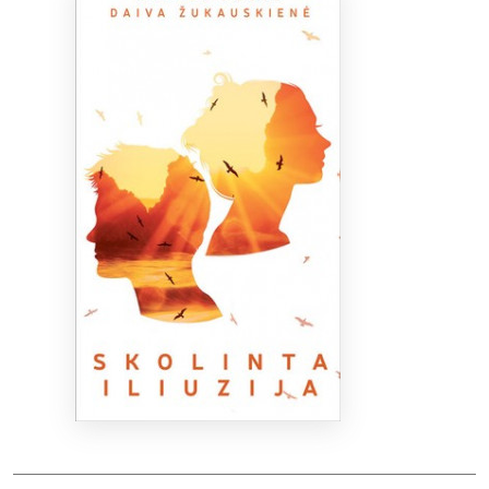
Bibliotekoms
D.U.K.
+370 667 80 541
info@elvislab.lt