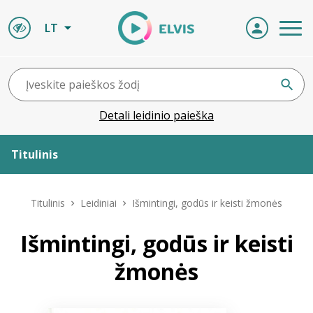
LT
Detali leidinio paieška
Titulinis
Apie ELVIS
Titulinis
Leidiniai
Išmintingi, godūs ir keisti žmonės
Leidiniai
Išmintingi, godūs ir keisti
žmonės
ELVIS atvyksta
Naujienos