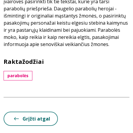
įvairovės pasirinkti tik tie tekstai, kurie yra tarsi
parabolių priešprieša. Daugelio parabolių herojai -
išmintingi ir originaliai mąstantys žmonės, o pasirinktų
pasakojimų personažai keistu elgesiu stebina kaimynus
ir yra pastarųjų klaidinami bei pajuokiami. Parabolės
moko, kaip reikia ir kaip nereikia elgtis, pasakojimai
informuoja apie senoviškai veikiančius žmones.
Raktažodžiai
parabolės
Grįžti atgal