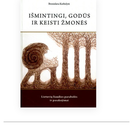
Bibliotekoms
D.U.K.
+370 667 80 541
info@elvislab.lt