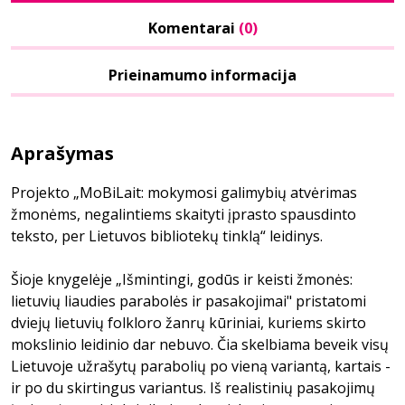
Komentarai
(0)
Prieinamumo informacija
Aprašymas
Projekto „MoBiLait: mokymosi galimybių atvėrimas
žmonėms, negalintiems skaityti įprasto spausdinto
teksto, per Lietuvos bibliotekų tinklą“ leidinys.
Šioje knygelėje „Išmintingi, godūs ir keisti žmonės:
lietuvių liaudies parabolės ir pasakojimai" pristatomi
dviejų lietuvių folkloro žanrų kūriniai, kuriems skirto
mokslinio leidinio dar nebuvo. Čia skelbiama beveik visų
Lietuvoje užrašytų parabolių po vieną variantą, kartais -
ir po du skirtingus variantus. Iš realistinių pasakojimų