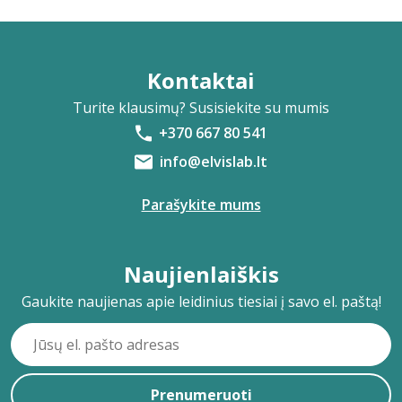
Kontaktai
Turite klausimų? Susisiekite su mumis
+370 667 80 541
info@elvislab.lt
Parašykite mums
Naujienlaiškis
Gaukite naujienas apie leidinius tiesiai į savo el. paštą!
Prenumeruoti