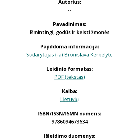
Autorius:
--
Pavadinimas:
Išmintingi, godūs ir keisti žmonės
Papildoma informacija:
Sudarytojas (-a) Bronislava Kerbelytė
Leidinio formatas:
PDF (tekstas)
Kalba:
Lietuvių
ISBN/ISSN/ISMN numeris:
9786094673634
Išleidimo duomenys: