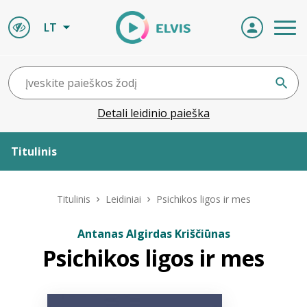
LT
Detali leidinio paieška
Titulinis
Apie ELVIS
Titulinis
Leidiniai
Psichikos ligos ir mes
Leidiniai
Antanas Algirdas Kriščiūnas
Psichikos ligos ir mes
ELVIS atvyksta
Naujienos