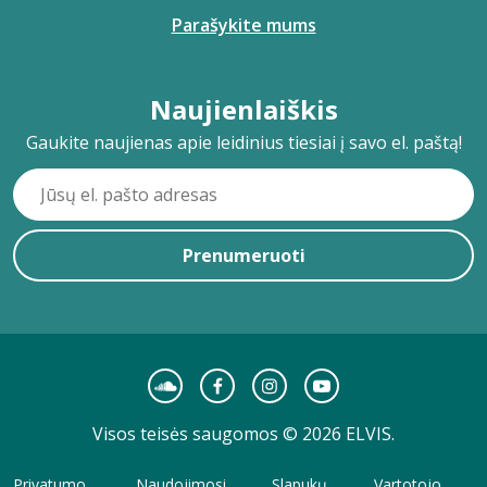
Parašykite mums
Naujienlaiškis
Gaukite naujienas apie leidinius tiesiai į savo el. paštą!
Prenumeruoti
Visos teisės saugomos © 2026 ELVIS.
Privatumo
Naudojimosi
Slapukų
Vartotojo