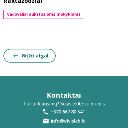
Raktažodžiai
vadovėliai aukštosioms mokykloms
Grįžti atgal
Kontaktai
Turite klausimų? Susisiekite su mumis
+370 667 80 541
info@elvislab.lt