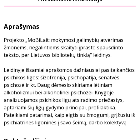
Aprašymas
Projekto „MoBiLait: mokymosi galimybių atvėrimas
žmonėms, negalintiems skaityti įprasto spausdinto
teksto, per Lietuvos bibliotekų tinklą“ leidinys.
Leidinyje išsamiai aprašomos dažniausiai pasitaikančios
psichikos ligos: šizofrenija, psichopatija, senatvės
psichozė ir kt. Daug dėmesio skiriama lėtiniam
alkoholizmui bei alkoholinei psichozei. Knygoje
analizuojamos psichikos ligų atsiradimo priežastys,
aptariami šių ligų gydymo principai, profilaktika.
Pateikiami patarimai, kaip elgtis su žmogumi, grįžusiu iš
psichiatrinės ligoninės į savo šeimą, darbo kolektyvą.