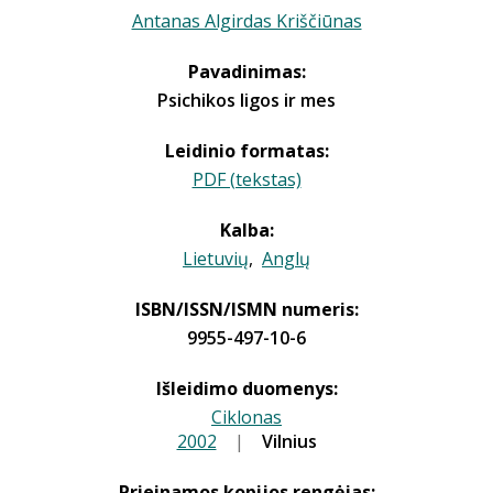
Antanas Algirdas Kriščiūnas
Pavadinimas:
Psichikos ligos ir mes
Leidinio formatas:
PDF (tekstas)
Kalba:
Lietuvių
,
Anglų
ISBN/ISSN/ISMN numeris:
9955-497-10-6
Išleidimo duomenys:
Ciklonas
2002
|
|
Vilnius
Prieinamos kopijos rengėjas: