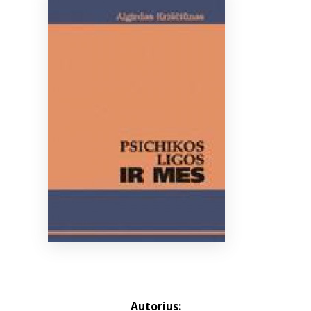
Bibliotekoms
D.U.K.
+370 667 80 541
info@elvislab.lt
Autorius: