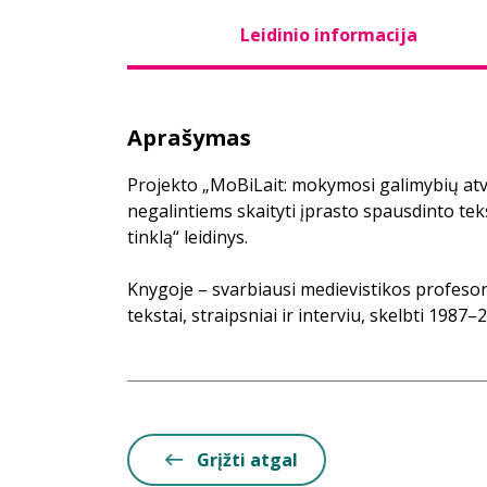
Leidinio informacija
Aprašymas
Projekto „MoBiLait: mokymosi galimybių a
negalintiems skaityti įprasto spausdinto tek
tinklą“ leidinys.
Knygoje – svarbiausi medievistikos profeso
tekstai, straipsniai ir interviu, skelbti 1987–
Grįžti atgal