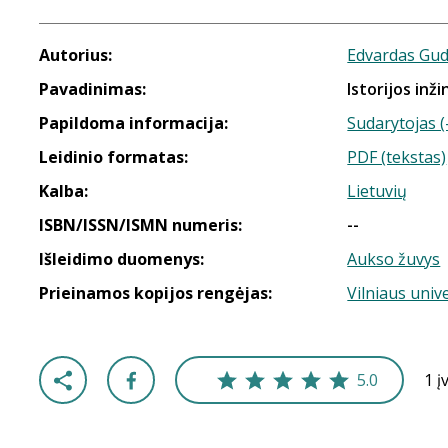
Autorius:
Edvardas Gud
Pavadinimas:
Istorijos inži
Papildoma informacija:
Sudarytojas (
Leidinio formatas:
PDF (tekstas)
Kalba:
Lietuvių
ISBN/ISSN/ISMN numeris:
--
Išleidimo duomenys:
Aukso žuvys
Prieinamos kopijos rengėjas:
Vilniaus univ
5.0
1 į