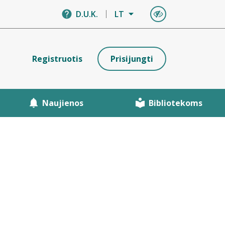
D.U.K.
LT
Registruotis
Prisijungti
Naujienos
Bibliotekoms