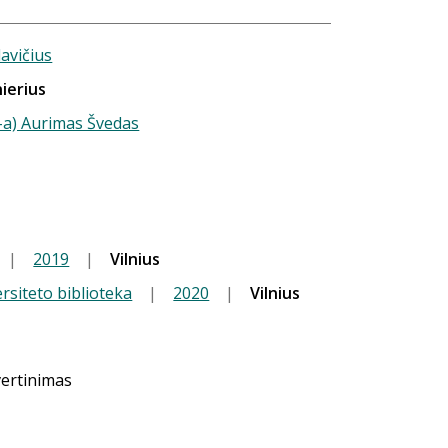
avičius
nierius
-a) Aurimas Švedas
|
2019
|
Vilnius
ersiteto biblioteka
|
2020
|
Vilnius
vertinimas