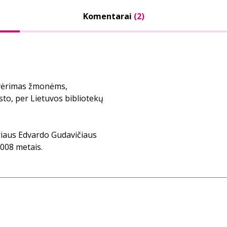
Komentarai
(2)
tvėrimas žmonėms,
sto, per Lietuvos bibliotekų
riaus Edvardo Gudavičiaus
2008 metais.