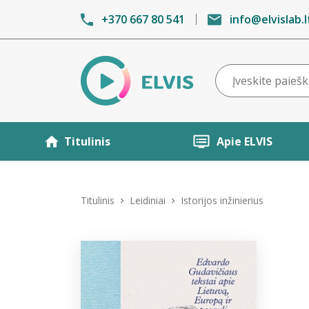
+370 667 80 541
info@elvislab.l
Titulinis
Apie ELVIS
Titulinis
Leidiniai
Istorijos inžinierius