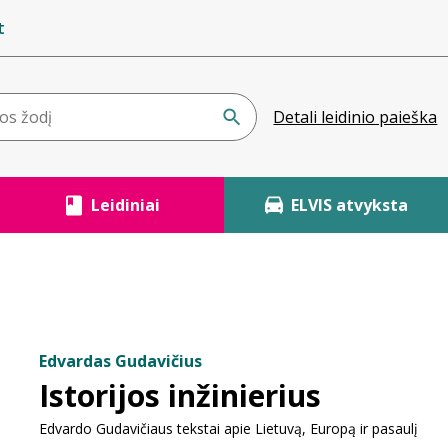
t
Detali leidinio paieška
Leidiniai
ELVIS atvyksta
Edvardas Gudavičius
Istorijos inžinierius
Edvardo Gudavičiaus tekstai apie Lietuvą, Europą ir pasaulį