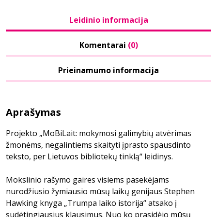
Leidinio informacija
Komentarai
(0)
Prieinamumo informacija
Aprašymas
Projekto „MoBiLait: mokymosi galimybių atvėrimas
žmonėms, negalintiems skaityti įprasto spausdinto
teksto, per Lietuvos bibliotekų tinklą“ leidinys.
Mokslinio rašymo gaires visiems pasekėjams
nurodžiusio žymiausio mūsų laikų genijaus Stephen
Hawking knyga „Trumpa laiko istorija“ atsako į
sudėtingiausius klausimus. Nuo ko prasidėjo mūsų