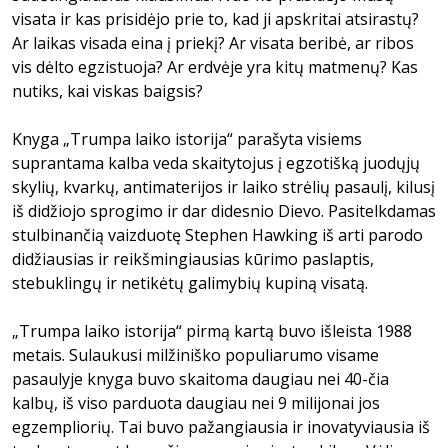
visata ir kas prisidėjo prie to, kad ji apskritai atsirastų?
Ar laikas visada eina į priekį? Ar visata beribė, ar ribos
vis dėlto egzistuoja? Ar erdvėje yra kitų matmenų? Kas
nutiks, kai viskas baigsis?
Knyga „Trumpa laiko istorija“ parašyta visiems
suprantama kalba veda skaitytojus į egzotišką juodųjų
skylių, kvarkų, antimaterijos ir laiko strėlių pasaulį, kilusį
iš didžiojo sprogimo ir dar didesnio Dievo. Pasitelkdamas
stulbinančią vaizduotę Stephen Hawking iš arti parodo
didžiausias ir reikšmingiausias kūrimo paslaptis,
stebuklingų ir netikėtų galimybių kupiną visatą.
„Trumpa laiko istorija“ pirmą kartą buvo išleista 1988
metais. Sulaukusi milžiniško populiarumo visame
pasaulyje knyga buvo skaitoma daugiau nei 40-čia
kalbų, iš viso parduota daugiau nei 9 milijonai jos
egzempliorių. Tai buvo pažangiausia ir inovatyviausia iš