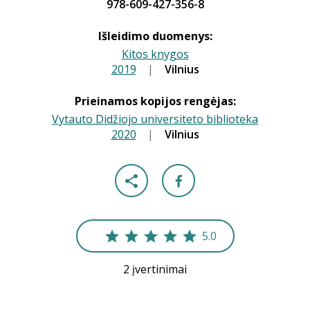
978-609-427-356-8
Išleidimo duomenys:
Kitos knygos
2019
|
|
Vilnius
Prieinamos kopijos rengėjas:
Vytauto Didžiojo universiteto biblioteka
2020
|
|
Vilnius
5.0
2 įvertinimai