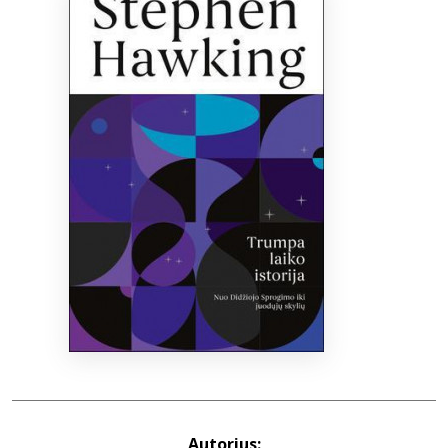
Bibliotekoms
D.U.K.
+370 667 80 541
info@elvislab.lt
Autorius: