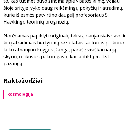
to, kas tuomet buvo žinoma apie visatos kilmę. Vėliau
šioje srityje įvyko daug reikšmingų pokyčių ir atradimų,
kurie iš esmės patvirtino daugelį profesoriaus S.
Hawkingo teorinių prognozių.
Norėdamas papildyti originalų tekstą naujausiais savo ir
kitų atradimais bei tyrimų rezultatais, autorius po kurio
laiko atnaujino knygos įžangą, parašė visiškai naują
skyrių, o likusius pakoregavo, kad atitiktų mokslo
pažangą.
Raktažodžiai
kosmologija