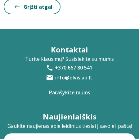
Grįžti atgal
Kontaktai
Turite klausimų? Susisiekite su mumis
+370 667 80 541
info@elvislab.lt
Parašykite mums
Naujienlaiškis
Gaukite naujienas apie leidinius tiesiai į savo el. paštą!