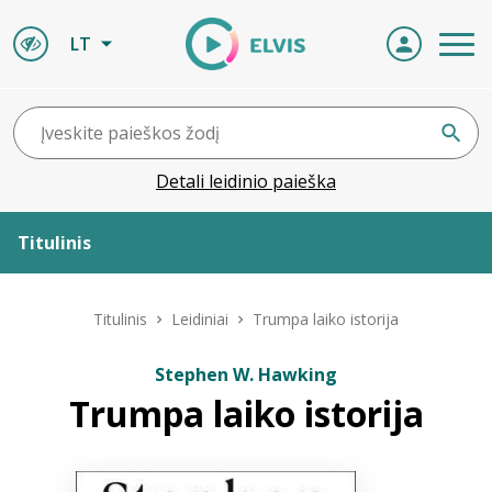
LT
Detali leidinio paieška
Titulinis
Apie ELVIS
Titulinis
Leidiniai
Trumpa laiko istorija
Leidiniai
Stephen W. Hawking
Trumpa laiko istorija
ELVIS atvyksta
Naujienos