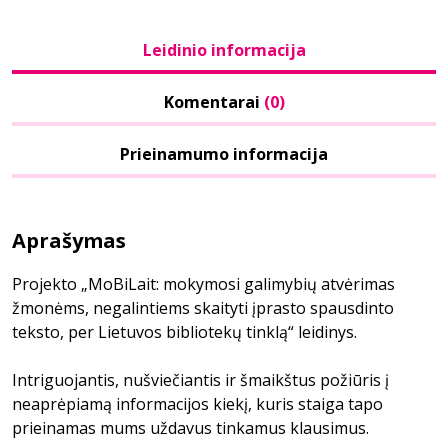
Leidinio informacija
Komentarai
(0)
Prieinamumo informacija
Aprašymas
Projekto „MoBiLait: mokymosi galimybių atvėrimas
žmonėms, negalintiems skaityti įprasto spausdinto
teksto, per Lietuvos bibliotekų tinklą“ leidinys.
Intriguojantis, nušviečiantis ir šmaikštus požiūris į
neaprėpiamą informacijos kiekį, kuris staiga tapo
prieinamas mums uždavus tinkamus klausimus.