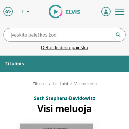
LT
Detali leidinio paieška
Titulinis
Apie ELVIS
Titulinis
Leidiniai
Visi meluoja
Leidiniai
Seth Stephens-Davidowitz
Visi meluoja
ELVIS atvyksta
Naujienos