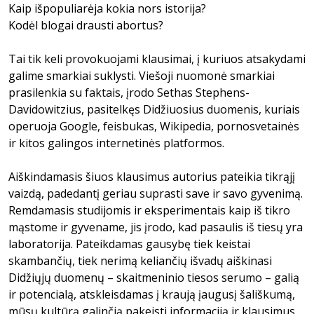
Kaip išpopuliarėja kokia nors istorija?
Kodėl blogai drausti abortus?
Tai tik keli provokuojami klausimai, į kuriuos atsakydami
galime smarkiai suklysti. Viešoji nuomonė smarkiai
prasilenkia su faktais, įrodo Sethas Stephens-
Davidowitzius, pasitelkęs Didžiuosius duomenis, kuriais
operuoja Google, feisbukas, Wikipedia, pornosvetainės
ir kitos galingos internetinės platformos.
Aiškindamasis šiuos klausimus autorius pateikia tikrąjį
vaizdą, padedantį geriau suprasti save ir savo gyvenimą.
Remdamasis studijomis ir eksperimentais kaip iš tikro
mąstome ir gyvename, jis įrodo, kad pasaulis iš tiesų yra
laboratorija. Pateikdamas gausybę tiek keistai
skambančių, tiek nerimą keliančių išvadų aiškinasi
Didžiųjų duomenų – skaitmeninio tiesos serumo – galią
ir potencialą, atskleisdamas į kraują įaugusį šališkumą,
mūsų kultūrą galinčią pakeisti informaciją ir klausimus,