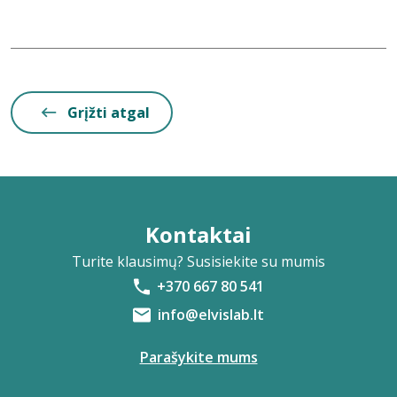
Grįžti atgal
Kontaktai
Turite klausimų? Susisiekite su mumis
+370 667 80 541
info@elvislab.lt
Parašykite mums