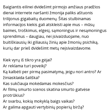
Baigiantis eilinei dvidešimt pirmojo amžiaus pradžios
dienai internete naršanti žmonija paliks aštuonis
trilijonus gigabaitų duomenų. Šitas stulbinamas
informacijos kiekis gali atskleisti apie mus – mūsų
baimes, troškimus, elgesį, sąmoningus ir nesąmoningus
sprendimus – daugiau, nei įsivaizduojame, nuo
buitiškiausių iki giliausių žinių apie žmonių psichiką,
kurių dar prieš dvidešimt metų neįsivaizdavome.
Kiek vyrų iš tikro yra gėjai?
Ar reklama turi poveikį?
Ką kalbėti per pirmą pasimatymą, jeigu nori antro? Ar
žiniasklaida šališka?
Kas sukčiauja mokėdamas mokesčius?
Ar filmų smurto scenos skatina smurto gatvėse
protrūkius?
Ar svarbu, kokią mokyklą baigs vaikas?
Ar galima apgauti vertybinių popierių biržą?