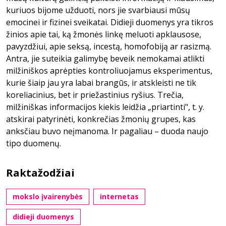
kuriuos bijome užduoti, nors jie svarbiausi mūsų
emocinei ir fizinei sveikatai. Didieji duomenys yra tikros
žinios apie tai, ką žmonės linkę meluoti apklausose,
pavyzdžiui, apie seksą, incestą, homofobiją ar rasizmą.
Antra, jie suteikia galimybę beveik nemokamai atlikti
milžiniškos aprėpties kontroliuojamus eksperimentus,
kurie šiaip jau yra labai brangūs, ir atskleisti ne tik
koreliacinius, bet ir priežastinius ryšius. Trečia,
milžiniškas informacijos kiekis leidžia „priartinti", t. y.
atskirai patyrinėti, konkrečias žmonių grupes, kas
anksčiau buvo neįmanoma. Ir pagaliau – duoda naujo
tipo duomenų.
Raktažodžiai
mokslo įvairenybės
internetas
didieji duomenys