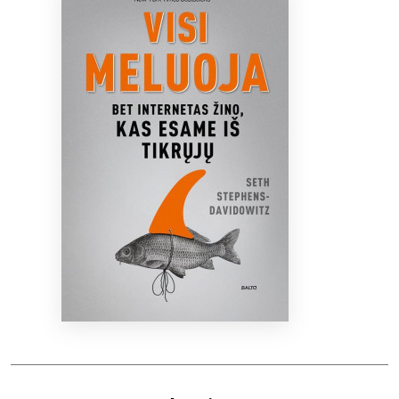
Bibliotekoms
D.U.K.
+370 667 80 541
info@elvislab.lt