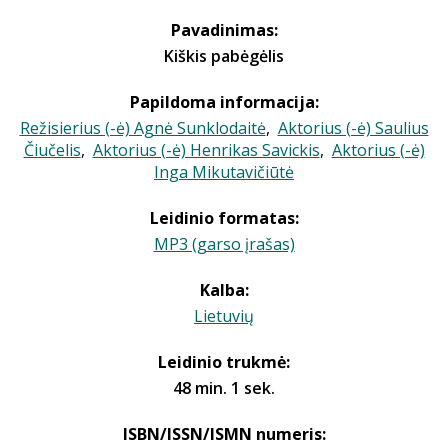
Pavadinimas:
Kiškis pabėgėlis
Papildoma informacija:
Režisierius (-ė) Agnė Sunklodaitė
,
Aktorius (-ė) Saulius
Čiučelis
,
Aktorius (-ė) Henrikas Savickis
,
Aktorius (-ė)
Inga Mikutavičiūtė
Leidinio formatas:
MP3 (garso įrašas)
Kalba:
Lietuvių
Leidinio trukmė:
48 min. 1 sek.
ISBN/ISSN/ISMN numeris: