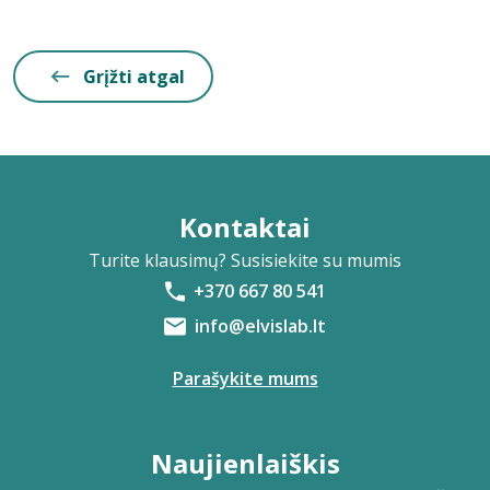
Grįžti atgal
Kontaktai
Turite klausimų? Susisiekite su mumis
+370 667 80 541
info@elvislab.lt
Parašykite mums
Naujienlaiškis