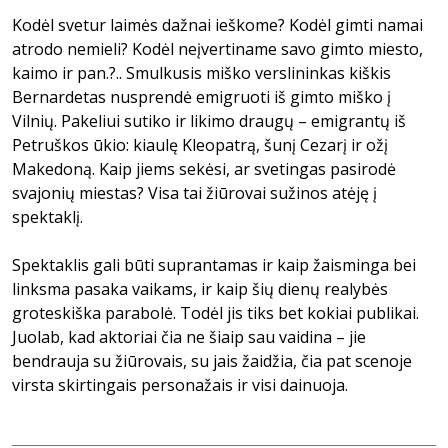
Kodėl svetur laimės dažnai ieškome? Kodėl gimti namai
atrodo nemieli? Kodėl neįvertiname savo gimto miesto,
kaimo ir pan.?.. Smulkusis miško verslininkas kiškis
Bernardetas nusprendė emigruoti iš gimto miško į
Vilnių. Pakeliui sutiko ir likimo draugų – emigrantų iš
Petruškos ūkio: kiaulę Kleopatrą, šunį Cezarį ir ožį
Makedoną. Kaip jiems sekėsi, ar svetingas pasirodė
svajonių miestas? Visa tai žiūrovai sužinos atėję į
spektaklį.
Spektaklis gali būti suprantamas ir kaip žaisminga bei
linksma pasaka vaikams, ir kaip šių dienų realybės
groteskiška parabolė. Todėl jis tiks bet kokiai publikai.
Juolab, kad aktoriai čia ne šiaip sau vaidina – jie
bendrauja su žiūrovais, su jais žaidžia, čia pat scenoje
virsta skirtingais personažais ir visi dainuoja.