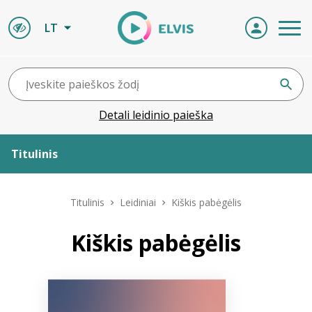
LT
Detali leidinio paieška
Titulinis
Apie ELVIS
Titulinis
Leidiniai
Kiškis pabėgėlis
Leidiniai
Kiškis pabėgėlis
ELVIS atvyksta
Naujienos