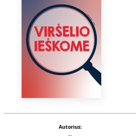
Bibliotekoms
D.U.K.
+370 667 80 541
info@elvislab.lt
Autorius:
--