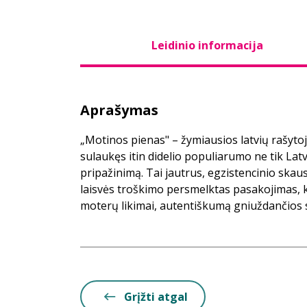
Leidinio informacija
Aprašymas
„Motinos pienas" – žymiausios latvių rašyt
sulaukęs itin didelio populiarumo ne tik Latvi
pripažinimą. Tai jautrus, egzistencinio ska
laisvės troškimo persmelktas pasakojimas, ku
moterų likimai, autentiškumą gniuždančios s
Grįžti atgal