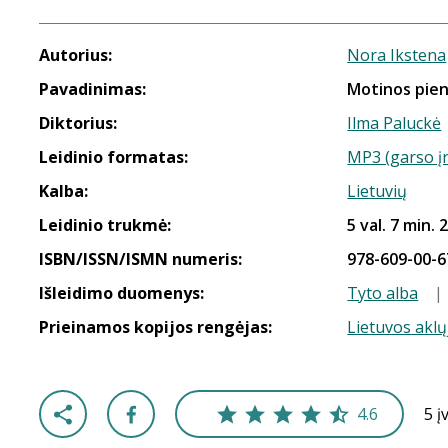
Autorius:
Nora Ikstena
Pavadinimas:
Motinos pie
Diktorius:
Ilma Paluckė
Leidinio formatas:
MP3 (garso į
Kalba:
Lietuvių
Leidinio trukmė:
5 val. 7 min. 
ISBN/ISSN/ISMN numeris:
978-609-00-6
Išleidimo duomenys:
Tyto alba
|
Prieinamos kopijos rengėjas:
Lietuvos aklų
4.6
5 į