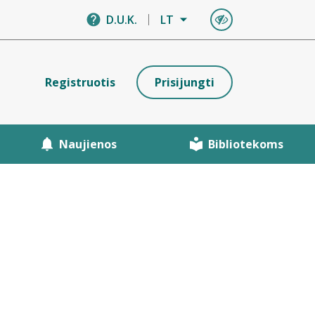
D.U.K.
LT
Registruotis
Prisijungti
Naujienos
Bibliotekoms