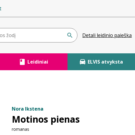
t
Detali leidinio paieška
Leidiniai
ELVIS atvyksta
Nora Ikstena
Motinos pienas
romanas