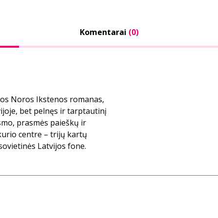
Komentarai
(0)
ojos Noros Ikstenos romanas,
joje, bet pelnęs ir tarptautinį
usmo, prasmės paieškų ir
rio centre – trijų kartų
ovietinės Latvijos fone.