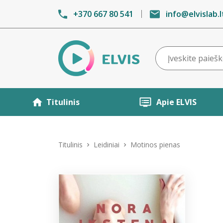
+370 667 80 541
info@elvislab.l
Titulinis
Apie ELVIS
Titulinis
Leidiniai
Motinos pienas