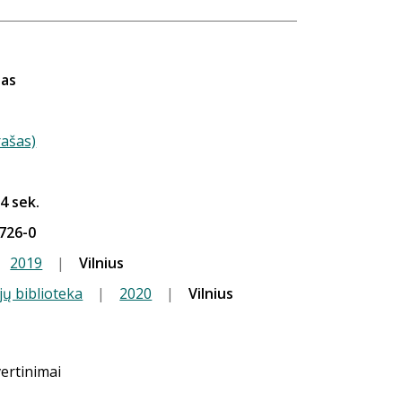
nas
rašas)
24 sek.
726-0
2019
|
Vilnius
jų biblioteka
|
2020
|
Vilnius
vertinimai