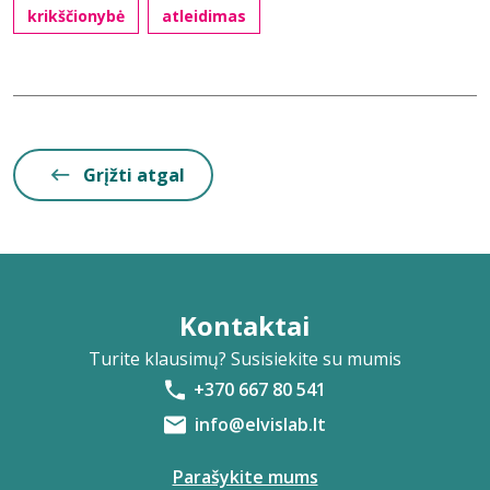
krikščionybė
atleidimas
Grįžti atgal
Kontaktai
Turite klausimų? Susisiekite su mumis
+370 667 80 541
info@elvislab.lt
Parašykite mums