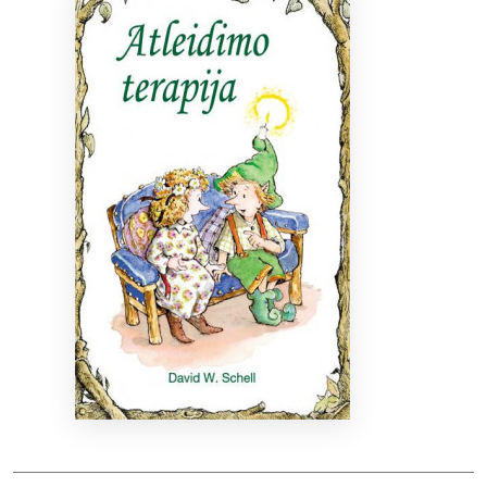
Bibliotekoms
D.U.K.
+370 667 80 541
info@elvislab.lt