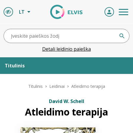
LT
Detali leidinio paieška
Titulinis
Apie ELVIS
Titulinis
Leidiniai
Atleidimo terapija
Leidiniai
David W. Schell
Atleidimo terapija
ELVIS atvyksta
Naujienos