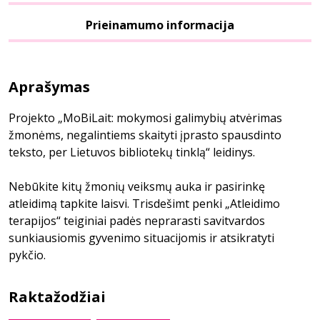
Prieinamumo informacija
Aprašymas
Projekto „MoBiLait: mokymosi galimybių atvėrimas
žmonėms, negalintiems skaityti įprasto spausdinto
teksto, per Lietuvos bibliotekų tinklą“ leidinys.
Nebūkite kitų žmonių veiksmų auka ir pasirinkę
atleidimą tapkite laisvi. Trisdešimt penki „Atleidimo
terapijos“ teiginiai padės neprarasti savitvardos
sunkiausiomis gyvenimo situacijomis ir atsikratyti
pykčio.
Raktažodžiai