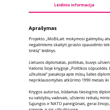
Leidinio informacija
Aprašymas
Projekto „MoBiLait: mokymosi galimybių a
negalintiems skaityti įprasto spausdinto tek
tinklą“ leidinys.
Lietuvos diplomatas, politikas, buvęs užsien
Valionis šioje knygoje „Politikos sūpuoklės. 
užkulisiai“ pasakoja apie mūsų šalies diplo
nepriklausomybės atkūrimo 1990 metais iki 
Knygos autorius, būdamas tiesioginis diplo
su valstybių vadovais, užsienio reikalų mini
Sąjungos ir NATO pareigūnais, gerai žinojo, 
scenoje, ir jos užkulisiuose.