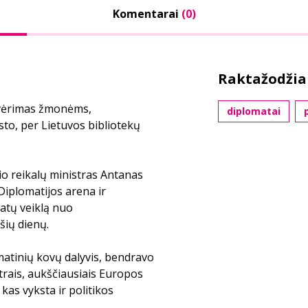
Komentarai
(0)
Raktažodžia
tvėrimas žmonėms,
diplomatai
p
sto, per Lietuvos bibliotekų
io reikalų ministras Antanas
Diplomatijos arena ir
matų veiklą nuo
šių dienų.
matinių kovų dalyvis, bendravo
strais, aukščiausiais Europos
kas vyksta ir politikos