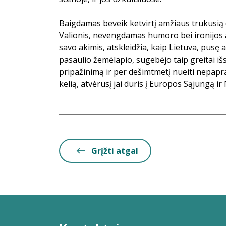
Baigdamas beveik ketvirtį amžiaus trukusią 
Valionis, nevengdamas humoro bei ironijos a
savo akimis, atskleidžia, kaip Lietuva, pusę 
pasaulio žemėlapio, sugebėjo taip greitai išs
pripažinimą ir per dešimtmetį nueiti nepapr
kelią, atvėrusį jai duris į Europos Sąjungą i
Grįžti atgal