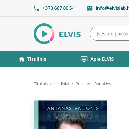
+370 667 80 541
info@elvislab.l
Titulinis
Apie ELVIS
Titulinis
Leidiniai
Politikos sūpuoklės