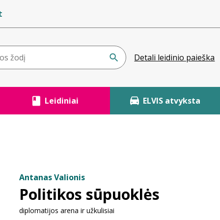
t
Detali leidinio paieška
Leidiniai
ELVIS atvyksta
Antanas Valionis
Politikos sūpuoklės
diplomatijos arena ir užkulisiai