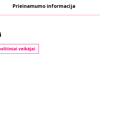
Prieinamumo informacija
i
olitiniai veikėjai