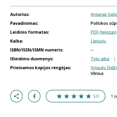
Autorius:
Antanas Vali
Pavadinimas:
Politikos sū
Leidinio formatas:
PDF (tekstas)
Kalba:
Lietuvių
ISBN/ISSN/ISMN numeris:
--
Išleidimo duomenys:
Tyto alba
|
Prieinamos kopijos rengėjas:
Vytauto Didži
Vilnius
5.0
1 į