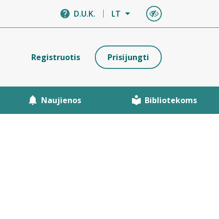
D.U.K.
LT
Registruotis
Prisijungti
Naujienos
Bibliotekoms