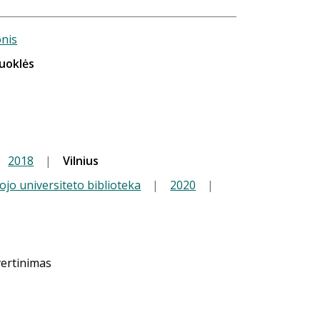
onis
puoklės
2018
|
Vilnius
ojo universiteto biblioteka
|
2020
|
vertinimas