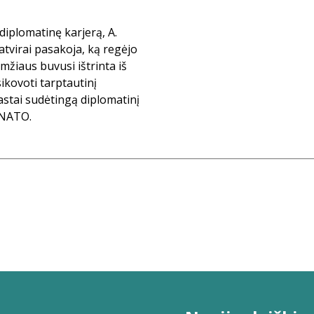
diplomatinę karjerą, A.
tvirai pasakoja, ką regėjo
amžiaus buvusi ištrinta iš
ikovoti tarptautinį
astai sudėtingą diplomatinį
r NATO.