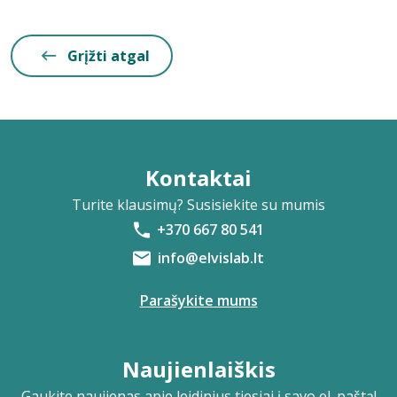
Grįžti atgal
Kontaktai
Turite klausimų? Susisiekite su mumis
+370 667 80 541
info@elvislab.lt
Parašykite mums
Naujienlaiškis
Gaukite naujienas apie leidinius tiesiai į savo el. paštą!