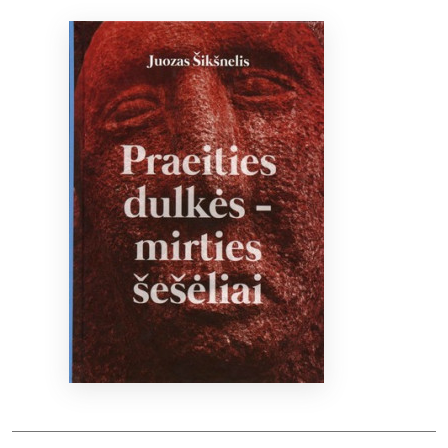
Bibliotekoms
D.U.K.
+370 667 80 541
info@elvislab.lt