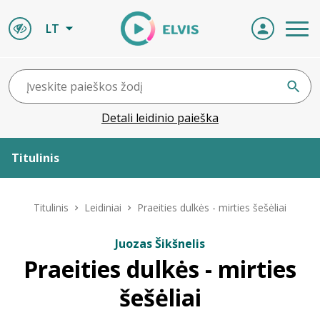
LT
Detali leidinio paieška
Titulinis
Apie ELVIS
Titulinis
Leidiniai
Praeities dulkės - mirties šešėliai
Leidiniai
Juozas Šikšnelis
Praeities dulkės - mirties
ELVIS atvyksta
šešėliai
Naujienos