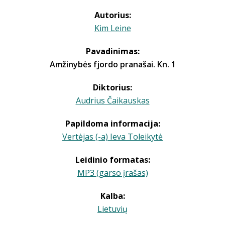
Autorius:
Kim Leine
Pavadinimas:
Amžinybės fjordo pranašai. Kn. 1
Diktorius:
Audrius Čaikauskas
Papildoma informacija:
Vertėjas (-a) Ieva Toleikytė
Leidinio formatas:
MP3 (garso įrašas)
Kalba:
Lietuvių