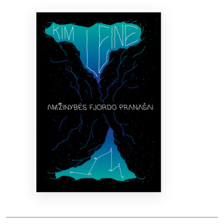
Bibliotekoms
D.U.K.
+370 667 80 541
info@elvislab.lt