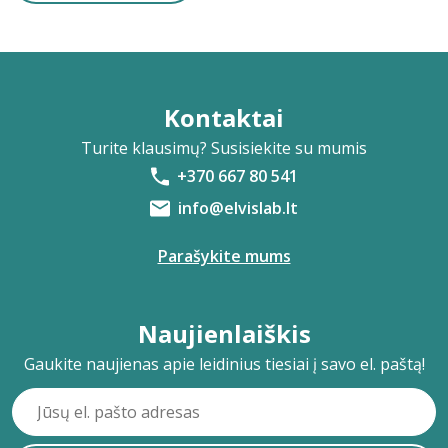
Kontaktai
Turite klausimų? Susisiekite su mumis
+370 667 80 541
info@elvislab.lt
Parašykite mums
Naujienlaiškis
Gaukite naujienas apie leidinius tiesiai į savo el. paštą!