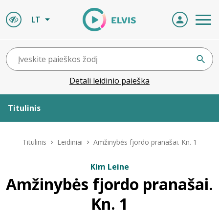
LT
Detali leidinio paieška
Titulinis
Apie ELVIS
Titulinis
Leidiniai
Amžinybės fjordo pranašai. Kn. 1
Leidiniai
Kim Leine
Amžinybės fjordo pranašai.
ELVIS atvyksta
Kn. 1
Naujienos