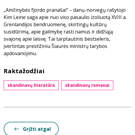
„Amžinybės fjordo pranašai“ – danų-norvegų rašytojo
Kim Leine saga apie nuo viso pasaulio izoliuotą XVIII a.
Grenlandijos bendruomenę, skirtingų kultūrų
susidūrimą, apie galimybę rasti namus ir didžiąją
svajonę apie laisvę. Tai tarptautinis bestseleris,
įvertintas prestižiniu Šiaurės ministrų tarybos
apdovanojimu.
Raktažodžiai
skandinavų literatūra
skandinavų romanai
Grįžti atgal