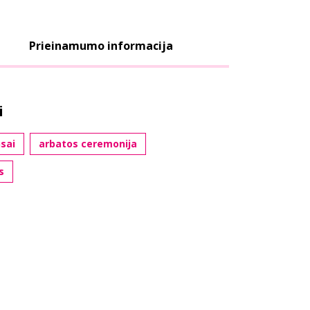
Prieinamumo informacija
i
sai
arbatos ceremonija
s