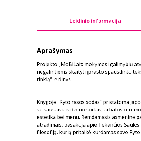
Leidinio informacija
Aprašymas
Projekto „MoBiLait: mokymosi galimybių a
negalintiems skaityti įprasto spausdinto tek
tinklą“ leidinys
Knygoje „Ryto rasos sodas“ pristatoma japo
su sausaisiais dzeno sodais, arbatos ceremon
estetika bei menu. Remdamasis asmenine pati
atradimais, pasakoja apie Tekančios Saulės š
filosofiją, kurią pritaikė kurdamas savo Ryto