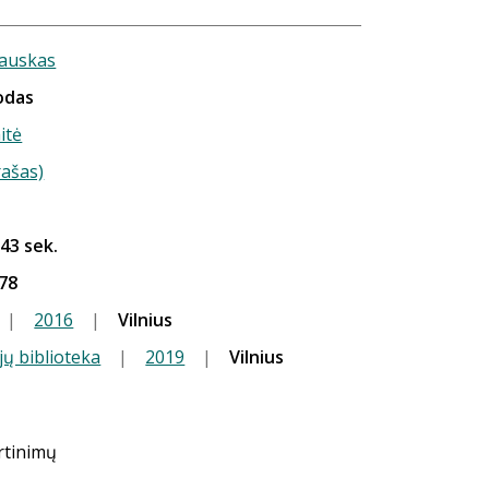
kauskas
odas
itė
rašas)
 43 sek.
78
|
2016
|
Vilnius
jų biblioteka
|
2019
|
Vilnius
ertinimų