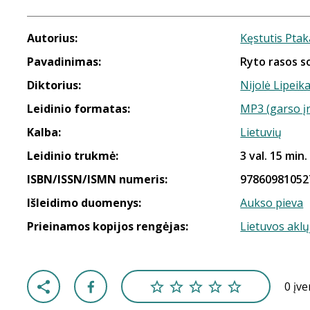
Autorius:
Kęstutis Pta
Pavadinimas:
Ryto rasos s
Diktorius:
Nijolė Lipeika
Leidinio formatas:
MP3 (garso į
Kalba:
Lietuvių
Leidinio trukmė:
3 val. 15 min.
ISBN/ISSN/ISMN numeris:
97860981052
Išleidimo duomenys:
Aukso pieva
Prieinamos kopijos rengėjas:
Lietuvos aklų
0 įv