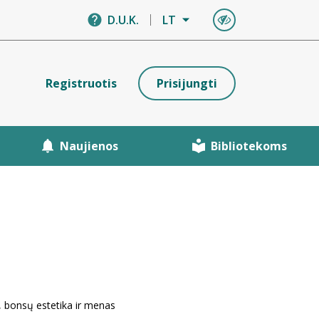
D.U.K.
LT
Registruotis
Prisijungti
Naujienos
Bibliotekoms
s, bonsų estetika ir menas