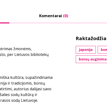
Komentarai
(0)
Raktažodžia
tvėrimas žmonėms,
Japonija
bon
sto, per Lietuvos bibliotekų
bonsų auginima
niška kultūra, supažindinama
ija ir tradicijomis, bonsų
rtimi, autorius dalijasi savo
alies sodų kultūrą ir
 rasos sodą Lietuvoje.