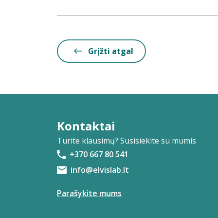
Grįžti atgal
Kontaktai
Turite klausimų? Susisiekite su mumis
+370 667 80 541
info@elvislab.lt
Parašykite mums