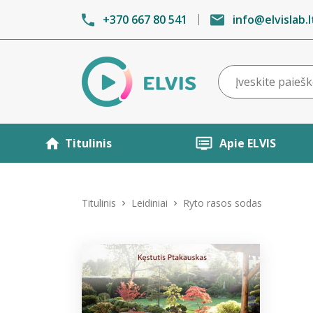
+370 667 80 541
info@elvislab.l
Titulinis
Apie ELVIS
Titulinis
Leidiniai
Ryto rasos sodas